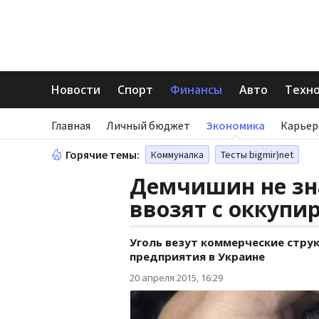
Новости
Спорт
Финансы
Авто
Техн
Главная
Личный бюджет
Экономика
Карьер
Горячие темы:
Коммуналка
Тесты bigmir)net
Демчишин не зна
ввозят с оккупи
Уголь везут коммерческие стру
предприятия в Украине
20 апреля 2015, 16:29