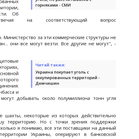
ованных
горняками - СМИ
итории,
сти. Об
ечая на соответствующий вопрос
р. Министерство за эти коммерческие структуры не
ан… они все могут везти. Все другие не могут", -
ацитовые
Читай также:
ориях,
Украина покупает уголь с
сновной
оккупированных территорий -
которого
Демчишин
ения:
нбасса и
 могут добывать около полумиллиона тонн угля
ые шахты, некоторые из которых действительно
ашу территорию. Но с точки зрения поддержки
асколько я понимаю, все эти поставщики на данный
территории Украины, оперируют в банковской