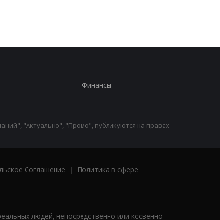
зарплатами уходят с
заявление в ПФУ
работы
Финансы
аний", "Актуально", "Промо", публикуются на правах
льское Соглашение
|
Политика в сфере
реальных людей, непосредственно или косвенно