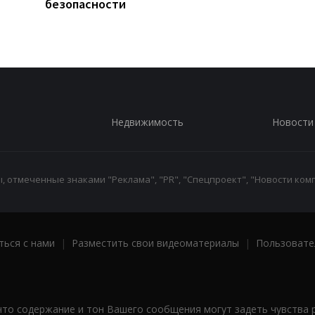
безопасности
Недвижимость
Новости
 отмеченные знаками "Реклама", "PR", "Спецпроект", "Новости комп
ться с нами
|
Разместить свои видеоматериалы
|
Пользовате
что содержание и тон Вашего сообщения могут задеть чувства 