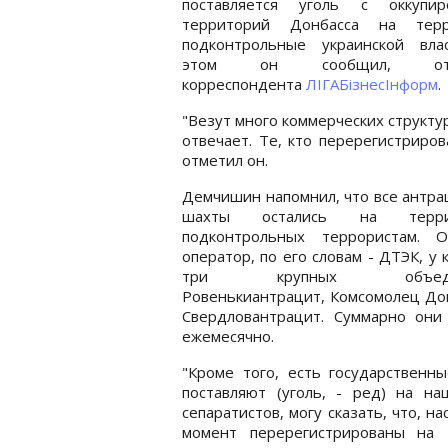
поставляется уголь с оккупир
территорий Донбасса на терр
подконтрольные украинской вла
этом он сообщил, отв
корреспондента
ЛІГАБізнесІнформ
.
"Везут много коммерческих структу
отвечает. Те, кто перерегистриров
отметил он.
Демчишин напомнил, что все антр
шахты остались на террит
подконтрольных террористам. О
оператор, по его словам - ДТЭК, у 
три крупных объедин
Ровенькиантрацит, Комсомолец До
Свердловантрацит. Суммарно они
ежемесячно.
"Кроме того, есть государственн
поставляют (уголь, - ред) на н
сепаратистов, могу сказать, что, н
момент перерегистрированы на 