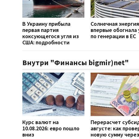
В Украину прибыла
Солнечная энергия
первая партия
впервые обогнала 
коксующегося угля из
по генерации в ЕС
США: подробности
Внутри "Финансы bigmir)net"
Курс валют на
Перерасчет субси
10.08.2026: евро пошло
августе: как прове
вниз
новую сумму чере