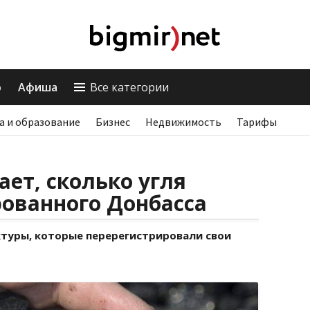
о
Афиша
Все категории
а и образование
Бизнес
Недвижимость
Тарифы
ет, сколько угля
рованного Донбасса
ктуры, которые перерегистрировали свои