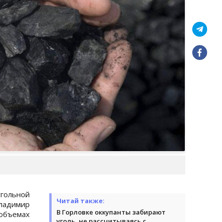
ольной
Читай также:
адимир
В Горловке оккупанты забирают
объемах
уголь, не рассчитываясь с