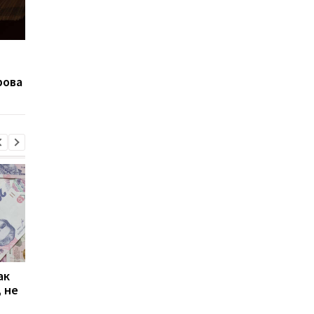
Субсидия на отопление:
Россия планирует
кто может получить до
начать экспорт угля 
рова
21 тысячи гривен
оккупированного
Донбасса
ак
Проезд по 30 грн в
Выплата 3100 грн ко
 не
Киеве: почему
Дню Независимости
работники с низкими
кому нужно подать