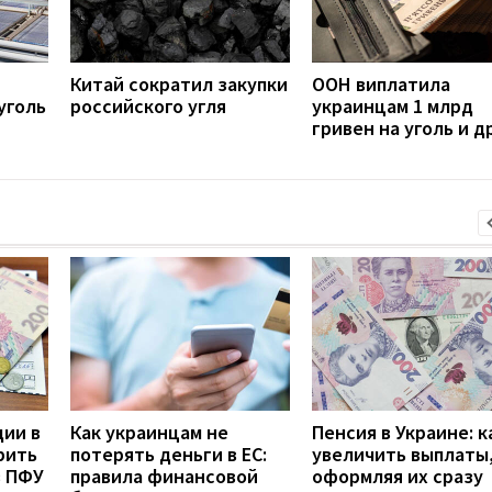
Китай сократил закупки
ООН виплатила
уголь
российского угля
украинцам 1 млрд
гривен на уголь и д
дии в
Как украинцам не
Пенсия в Украине: к
рить
потерять деньги в ЕС:
увеличить выплаты,
з ПФУ
правила финансовой
оформляя их сразу