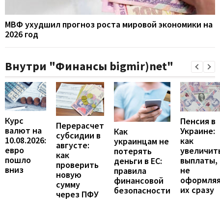
МВФ ухудшил прогноз роста мировой экономики на
2026 год
Внутри "Финансы bigmir)net"
Курс
Пенсия в
Перерасчет
валют на
Украине:
Как
субсидии в
10.08.2026:
как
украинцам не
августе:
евро
увеличит
потерять
как
пошло
выплаты,
деньги в ЕС:
проверить
вниз
не
правила
новую
оформля
финансовой
сумму
их сразу
безопасности
через ПФУ