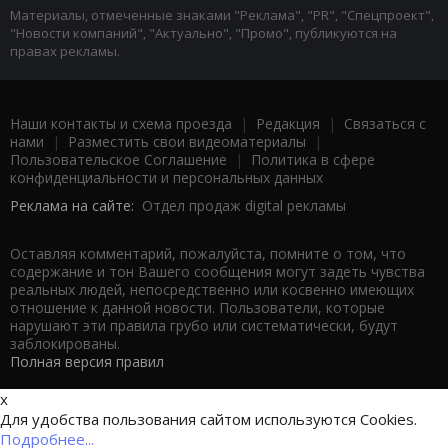
Материалы, отмеченные знаками "Реклама", "PR", "Спецпроект",
"Новости компаний", "Актуально", "Промо", публикуются на
правах рекламы.
Наши контакты и схема проезда
|
Редакция
|
Связаться с
нами
|
Разместить свои видеоматериалы
|
Пользовательское Соглашение
|
Политика в сфере
конфиденциальности и персональных данных
Реклама на сайте:
Отдел продаж digital рекламы
Оставляя комментарий, пожалуйста, помните о том, что
содержание и тон Вашего сообщения могут задеть чувства
реальных людей, непосредственно или косвенно имеющих
отношение к данной новости. Пользователи, которые
нарушают эти правила грубо или систематически, будут
заблокированы.
Полная версия правил
x
Для удобства пользования сайтом используются Cookies.
Подробнее...