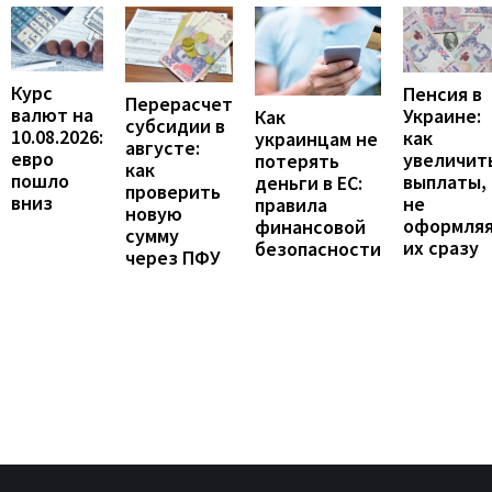
Курс
Пенсия в
Перерасчет
валют на
Украине:
Как
субсидии в
10.08.2026:
как
украинцам не
августе:
евро
увеличит
потерять
как
пошло
выплаты,
деньги в ЕС:
проверить
вниз
не
правила
новую
оформля
финансовой
сумму
их сразу
безопасности
через ПФУ