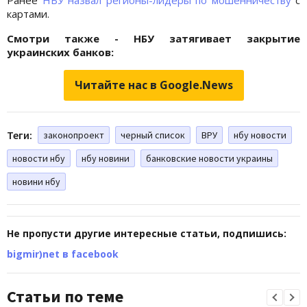
Ранее
НБУ назвал регионы-лидеры по мошенничеству
с
картами.
Смотри также - НБУ затягивает закрытие
украинских банков:
Читайте нас в Google.News
Теги:
законопроект
черный список
ВРУ
нбу новости
новости нбу
нбу новини
банковские новости украины
новини нбу
Не пропусти другие интересные статьи, подпишись:
bigmir)net в facebook
Статьи по теме