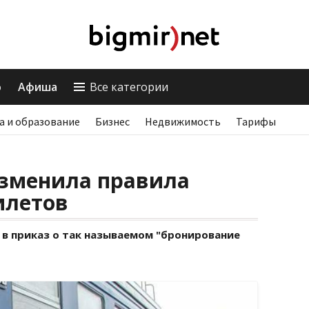
о
Афиша
Все категории
а и образование
Бизнес
Недвижимость
Тарифы
зменила правила
илетов
 в приказ о так называемом "бронирование