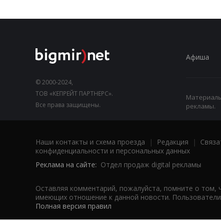
Афиша
© 2000-2024,
ТОВ «КЕПРЕЙТ ПАРТНЕРС».
Материалы,
Все права защищены.
рекламы.
Наши контакты и схема проезда
|
Редакция
|
Связа
конфиденциальности и персональных данных
Реклама на сайте:
Отдел продаж digital рекламы
Оставляя комментарий, пожалуйста, помните о том, 
имеющих отношение к данной новости. Пользователи,
Полная версия правил