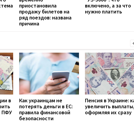
стема
приостановила
включено, а за что
продажу билетов на
нужно платить
ряд поездов: названа
причина
дии в
Как украинцам не
Пенсия в Украине: к
рить
потерять деньги в ЕС:
увеличить выплаты,
з ПФУ
правила финансовой
оформляя их сразу
безопасности