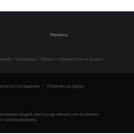
Финансы
аний", "Актуально", "Промо", публикуются на правах
льское Соглашение
|
Политика в сфере
реальных людей, непосредственно или косвенно
ут заблокированы.