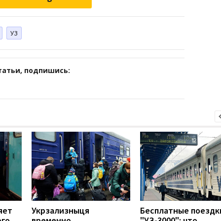
УЗ
татьи, подпишись:
яет
Укрзализныця
Бесплатные поездк
ого
временно
"УЗ-3000": что