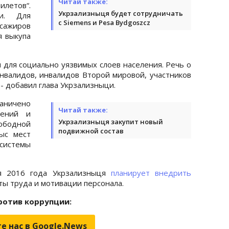
Читай также:
илетов“.
Укрзализныця будет сотрудничать
и. Для
с Siemens и Pesa Bydgoszcz
ажиров
я выкупа
м для социально уязвимых слоев населения. Речь о
инвалидов, инвалидов Второй мировой, участников
 - добавил глава Укрзализныци.
аничено
Читай также:
дений и
Укрзализныця закупит новый
ободной
подвижной состав
ыс мест
системы
я 2016 года Укрзализныця
планирует внедрить
ты труда и мотивации персонала.
ротив коррупции:
е нас в Google.News