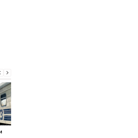
и
3000 км по Украине:
Укрзалізниця запуст
стартует бесплатный
продажу билетов на