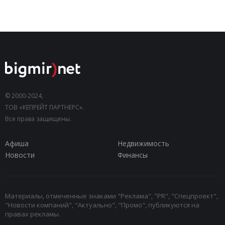
© 2000-2024,
ТОВ «КЕПРЕЙТ ПАРТНЕРС».
Все права защищены.
Афиша
Недвижимость
Новости
Финансы
Материалы, отмеченные знаками "Реклама", "PR", "Спецпроект",
"Новости компаний", "Актуально", "Промо", публикуются на
правах рекламы.