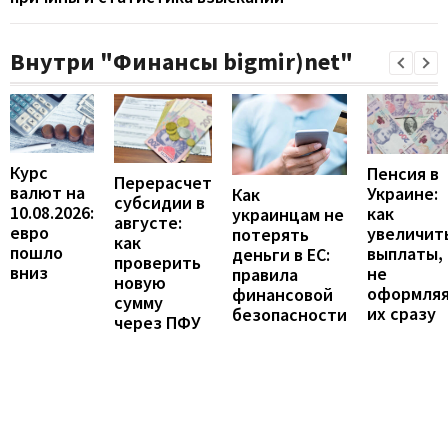
Внутри "Финансы bigmir)net"
Курс
Пенсия в
Перерасчет
валют на
Украине:
Как
субсидии в
10.08.2026:
как
украинцам не
августе:
евро
увеличит
потерять
как
пошло
выплаты,
деньги в ЕС:
проверить
вниз
не
правила
новую
оформля
финансовой
сумму
их сразу
безопасности
через ПФУ