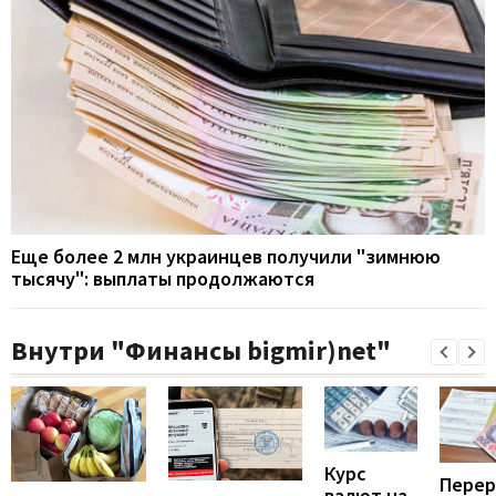
Еще более 2 млн украинцев получили "зимнюю
тысячу": выплаты продолжаются
Внутри "Финансы bigmir)net"
Курс
Перер
валют на