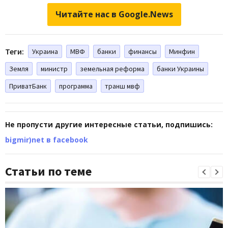
Читайте нас в Google.News
Теги:
Украина
МВФ
банки
финансы
Минфин
Земля
министр
земельная реформа
банки Украины
ПриватБанк
программа
транш мвф
Не пропусти другие интересные статьи, подпишись:
bigmir)net в facebook
Статьи по теме