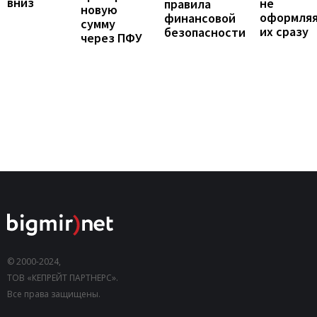
вниз
не
правила
новую
оформля
финансовой
сумму
их сразу
безопасности
через ПФУ
© 2000-2024,
ТОВ «КЕПРЕЙТ ПАРТНЕРС».
Все права защищены.