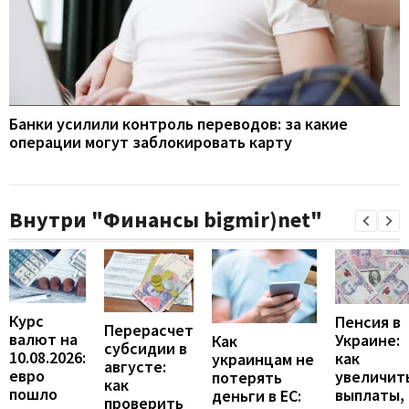
Банки усилили контроль переводов: за какие
операции могут заблокировать карту
Внутри "Финансы bigmir)net"
Курс
Пенсия в
Перерасчет
валют на
Украине:
Как
субсидии в
10.08.2026:
как
украинцам не
августе:
евро
увеличит
потерять
как
пошло
выплаты,
деньги в ЕС:
проверить