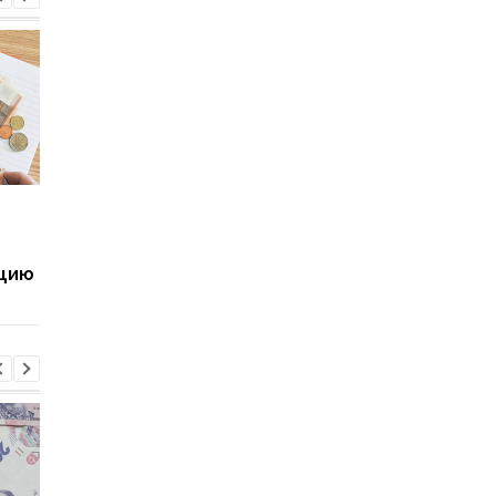
В Украине запустили
Декларация доходов
автоматическое
сколько денег
взыскание налоговых
чиновники скрыли о
ацию
долгов: уже собрано
государства
более 100 млн грн