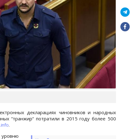
лектронных декларациях чиновников и народных
нных “транжир“ потратили в 2015 году более 500
.info
.
ровню