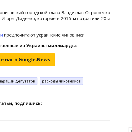
ерниговский городской глава Владислав Отрошенко
 Игорь Диденко, которые в 2015-м потратили 20 и
ки
предпочитают украинские чиновники.
везенные из Украины миллиарды:
е нас в Google.News
ларации депутатов
расходы чиновников
татьи, подпишись: