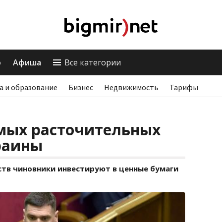
о
Афиша
Все категории
а и образование
Бизнес
Недвижимость
Тарифы
мых расточительных
раины
тв чиновники инвестируют в ценные бумаги