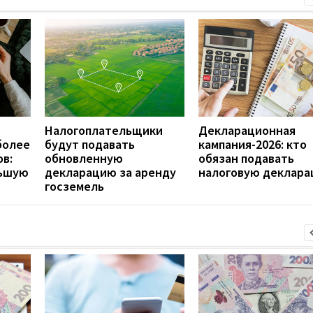
Налогоплательщики
Декларационная
более
будут подавать
кампания-2026: кто
ов:
обновленную
обязан подавать
льшую
декларацию за аренду
налоговую деклар
госземель