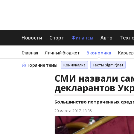
Новости
Спорт
Финансы
Авто
Техн
Главная
Личный бюджет
Экономика
Карьер
Горячие темы:
Коммуналка
Тесты bigmir)net
СМИ назвали са
декларантов Ук
Большинство потраченных средс
20 марта 2017, 13:35