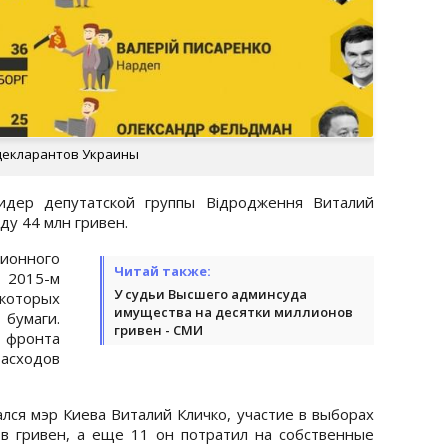
декларантов Украины
идер депутатской группы Відродження Виталий
ду 44 млн гривен.
ионного
Читай также:
 2015-м
У судьи Высшего админсуда
которых
имущества на десятки миллионов
умаги.
гривен - СМИ
 фронта
асходов
лся мэр Киева Виталий Кличко, участие в выборах
в гривен, а еще 11 он потратил на собственные