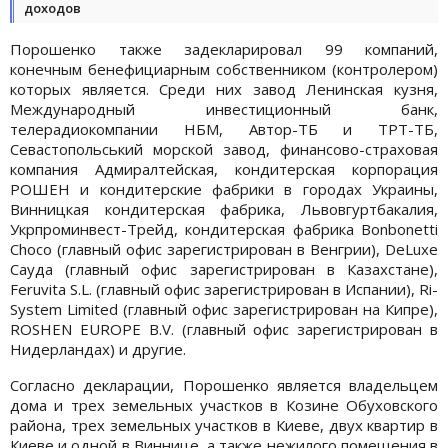
доходов
Порошенко также задекларировал 99 компаний,
конечным бенефициарным собственником (контролером)
которых является. Среди них завод Ленинская кузня,
Международный инвестиционный банк,
телерадиокомпании НБМ, Автор-ТБ и ТРТ-ТБ,
Севастопольський морской завод, финансово-страховая
компания Адмиралтейская, кондитерская корпорация
РОШЕН и кондитерские фабрики в городах Украины,
Винницкая кондитерская фабрика, Львовгуртбакалия,
Укрпроминвест-Трейд, кондитерская фабрика Bonbonetti
Choco (главный офис зарегистрирован в Венгрии), DeLuxe
Сауда (главный офис зарегистрирован в Казахстане),
Feruvita S.L. (главный офис зарегистрирован в Испании), Ri-
System Limited (главный офис зарегистрирован на Кипре),
ROSHEN EUROPE B.V. (главный офис зарегистрирован в
Нидерландах) и другие.
Согласно декларации, Порошенко является владельцем
дома и трех земельных участков в Козине Обуховского
района, трех земельных участков в Киеве, двух квартир в
Киеве и одной в Виннице, а также нежилого помещения в