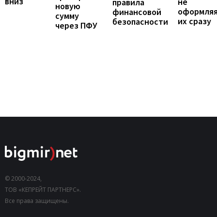
вниз
не
правила
новую
оформля
финансовой
сумму
их сразу
безопасности
через ПФУ
© 2000-2024,
ТОВ «КЕПРЕЙТ ПАРТНЕРС».
Все права защищены.