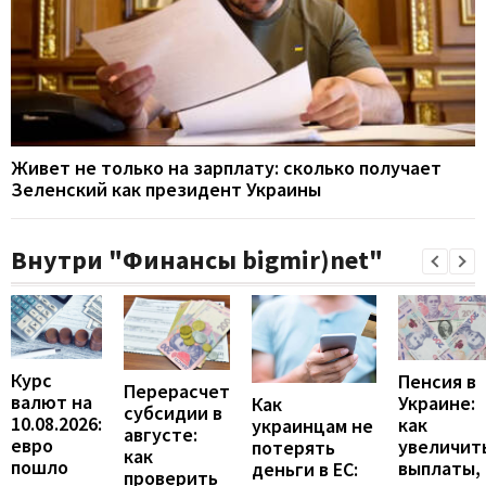
Живет не только на зарплату: сколько получает
Зеленский как президент Украины
Внутри "Финансы bigmir)net"
Курс
Пенсия в
Перерасчет
валют на
Украине:
Как
субсидии в
10.08.2026:
как
украинцам не
августе:
евро
увеличит
потерять
как
пошло
выплаты,
деньги в ЕС:
проверить