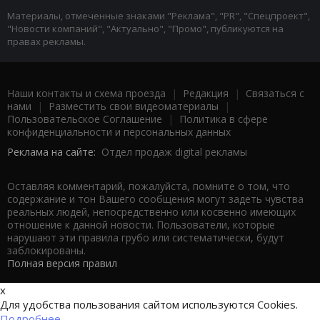
Материалы, отмеченные знаками "Реклама", "PR", "Спецпроект",
"Новости компаний", "Актуально", "Промо", публикуются на
правах рекламы.
Наши контакты и схема проезда
|
Редакция
|
Связаться с
нами
|
Разместить свои видеоматериалы
|
Пользовательское Соглашение
|
Политика в сфере
конфиденциальности и персональных данных
Реклама на сайте:
Отдел продаж digital рекламы
Оставляя комментарий, пожалуйста, помните о том, что
содержание и тон Вашего сообщения могут задеть чувства
реальных людей, непосредственно или косвенно имеющих
отношение к данной новости. Пользователи, которые
нарушают эти правила грубо или систематически, будут
заблокированы.
Полная версия правил
x
Для удобства пользования сайтом используются Cookies.
Подробнее...