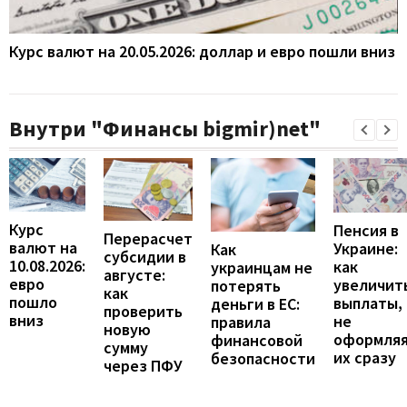
Курс валют на 20.05.2026: доллар и евро пошли вниз
Внутри "Финансы bigmir)net"
Курс
Пенсия в
Перерасчет
валют на
Украине:
Как
субсидии в
10.08.2026:
как
украинцам не
августе:
евро
увеличит
потерять
как
пошло
выплаты,
деньги в ЕС:
проверить
вниз
не
правила
новую
оформля
финансовой
сумму
их сразу
безопасности
через ПФУ