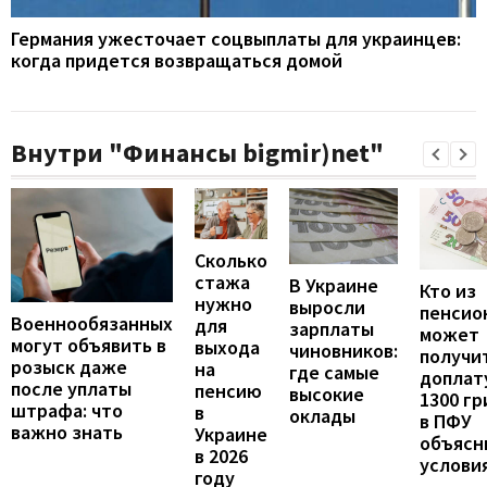
Германия ужесточает соцвыплаты для украинцев:
когда придется возвращаться домой
Внутри "Финансы bigmir)net"
Сколько
стажа
В Украине
Кто из
нужно
выросли
пенсио
Военнообязанных
для
зарплаты
может
могут объявить в
выхода
чиновников:
получи
розыск даже
на
где самые
доплат
после уплаты
пенсию
высокие
1300 гр
штрафа: что
в
оклады
в ПФУ
важно знать
Украине
объясн
в 2026
услови
году