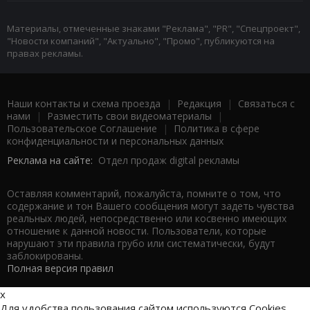
Материалы, отмеченные знаками "Реклама", "PR", "Спецпроект",
"Новости компаний", "Актуально", "Промо", публикуются на
правах рекламы.
Наши контакты и схема проезда
|
Редакция
|
Связаться с
нами
|
Разместить свои видеоматериалы
|
Пользовательское Соглашение
|
Политика в сфере
конфиденциальности и персональных данных
Реклама на сайте:
Отдел продаж digital рекламы
Оставляя комментарий, пожалуйста, помните о том, что
содержание и тон Вашего сообщения могут задеть чувства
реальных людей, непосредственно или косвенно имеющих
отношение к данной новости. Пользователи, которые
нарушают эти правила грубо или систематически, будут
заблокированы.
Полная версия правил
x
Для удобства пользования сайтом используются Cookies.