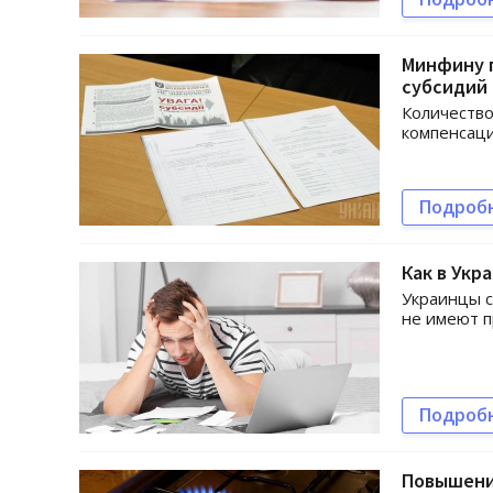
Минфину 
субсидий
Количество
компенсаци
Подроб
Как в Укр
Украинцы с
не имеют п
Подроб
Повышения