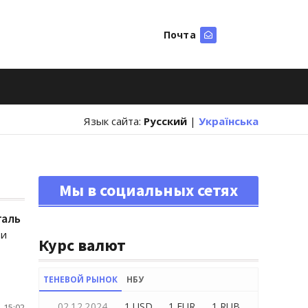
Почта
Искать
Язык сайта:
Русский
|
Українська
Мы в социальных сетях
галь
ти
Курс валют
ТЕНЕВОЙ РЫНОК
НБУ
02.12.2024
1 USD
1 EUR
1 RUB
 15:02