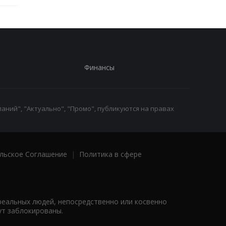
Финансы
аний", "Актуально", "Промо", публикуются на правах
льское Соглашение
|
Политика в сфере
реальных людей, непосредственно или косвенно
ут заблокированы.