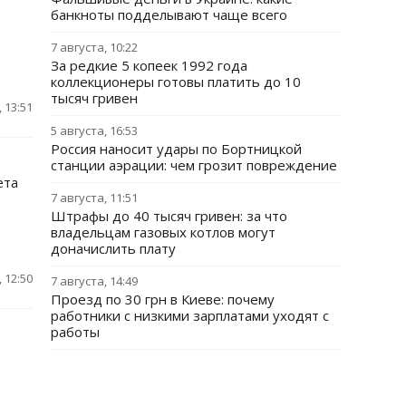
банкноты подделывают чаще всего
7 августа, 10:22
За редкие 5 копеек 1992 года
коллекционеры готовы платить до 10
тысяч гривен
 13:51
5 августа, 16:53
Россия наносит удары по Бортницкой
станции аэрации: чем грозит повреждение
ета
7 августа, 11:51
Штрафы до 40 тысяч гривен: за что
владельцам газовых котлов могут
доначислить плату
 12:50
7 августа, 14:49
Проезд по 30 грн в Киеве: почему
работники с низкими зарплатами уходят с
работы