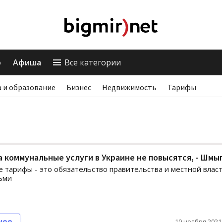
о
Афиша
Все категории
 и образование
Бизнес
Недвижимость
Тарифы
 коммунальные услуги в Украине не повысятся, - Шмы
 тарифы - это обязательство правительства и местной влас
ьми
нее
10 ноября 2021,