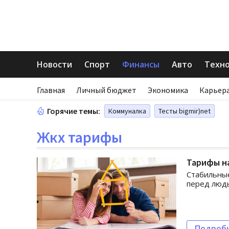
Новости
Спорт
Финансы
Авто
Техн
Главная
Личный бюджет
Экономика
Карьера
Горячие темы:
Коммуналка
Тесты bigmir)net
Жкх тарифы
Тарифы на
Стабильные
перед люд
Подроб