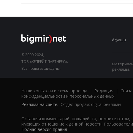
Афиша
© 2000-2024,
ТОВ «КЕПРЕЙТ ПАРТНЕРС».
Материалы,
Все права защищены.
рекламы.
Наши контакты и схема проезда
|
Редакция
|
Связа
конфиденциальности и персональных данных
Реклама на сайте:
Отдел продаж digital рекламы
Оставляя комментарий, пожалуйста, помните о том, 
имеющих отношение к данной новости. Пользователи,
Полная версия правил