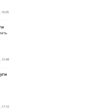
 16:05
ти
пать
 13:48
уги
 17:10