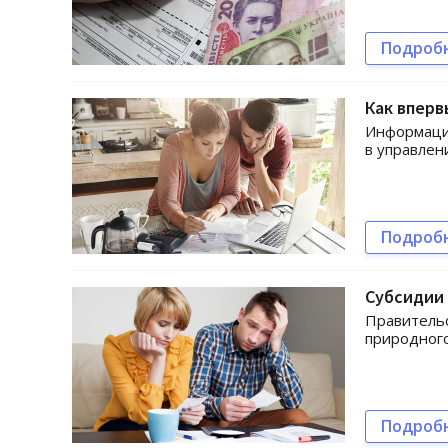
Подроб
Как впер
Информация
в управлен
Подроб
Субсидии 
Правительс
природного
Подроб