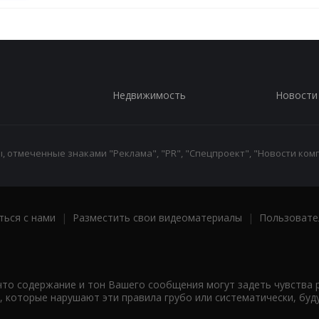
Недвижимость
Новости
 отмеченные знаками "Реклама", "PR", "Спецпроект", "Новости комп
ться с нами
|
Разместить свои видеоматериалы
|
Пользовате
что содержание и тон Вашего сообщения могут задеть чувства 
 которые нарушают эти правила грубо или систематически, буд