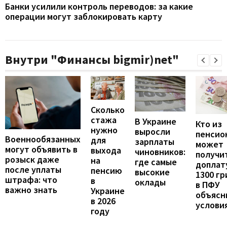
Банки усилили контроль переводов: за какие
операции могут заблокировать карту
Внутри "Финансы bigmir)net"
Сколько
стажа
В Украине
Кто из
нужно
выросли
пенсио
Военнообязанных
для
зарплаты
может
могут объявить в
выхода
чиновников:
получи
розыск даже
на
где самые
доплат
после уплаты
пенсию
высокие
1300 гр
штрафа: что
в
оклады
в ПФУ
важно знать
Украине
объясн
в 2026
услови
году