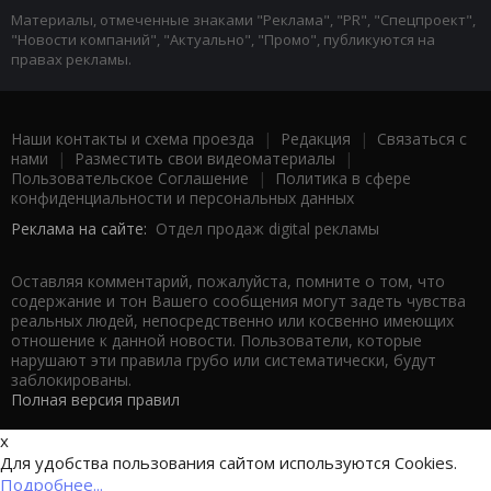
Материалы, отмеченные знаками "Реклама", "PR", "Спецпроект",
"Новости компаний", "Актуально", "Промо", публикуются на
правах рекламы.
Наши контакты и схема проезда
|
Редакция
|
Связаться с
нами
|
Разместить свои видеоматериалы
|
Пользовательское Соглашение
|
Политика в сфере
конфиденциальности и персональных данных
Реклама на сайте:
Отдел продаж digital рекламы
Оставляя комментарий, пожалуйста, помните о том, что
содержание и тон Вашего сообщения могут задеть чувства
реальных людей, непосредственно или косвенно имеющих
отношение к данной новости. Пользователи, которые
нарушают эти правила грубо или систематически, будут
заблокированы.
Полная версия правил
x
Для удобства пользования сайтом используются Cookies.
Подробнее...