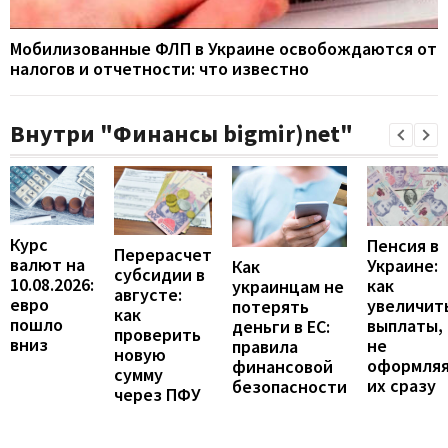
Мобилизованные ФЛП в Украине освобождаются от
налогов и отчетности: что известно
Внутри "Финансы bigmir)net"
Курс
Пенсия в
Перерасчет
валют на
Украине:
Как
субсидии в
10.08.2026:
как
украинцам не
августе:
евро
увеличит
потерять
как
пошло
выплаты,
деньги в ЕС:
проверить
вниз
не
правила
новую
оформля
финансовой
сумму
их сразу
безопасности
через ПФУ