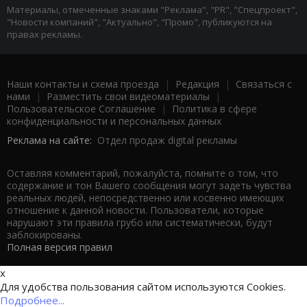
Материалы, отмеченные знаками "Реклама", "PR", "Спецпроект",
"Новости компаний", "Актуально", "Промо", публикуются на
правах рекламы.
Наши контакты и схема проезда
|
Редакция
|
Связаться с
нами
|
Разместить свои видеоматериалы
|
Пользовательское Соглашение
|
Политика в сфере
конфиденциальности и персональных данных
Реклама на сайте:
Отдел продаж digital рекламы
Оставляя комментарий, пожалуйста, помните о том, что
содержание и тон Вашего сообщения могут задеть чувства
реальных людей, непосредственно или косвенно имеющих
отношение к данной новости. Пользователи, которые
нарушают эти правила грубо или систематически, будут
заблокированы.
Полная версия правил
x
Для удобства пользования сайтом используются Cookies.
Подробнее...