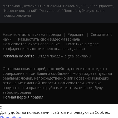
Материалы, отмеченные знаками "Реклама", "PR", "Спецпроект",
"Новости компаний", "Актуально", "Промо", публикуются на
правах рекламы.
Наши контакты и схема проезда
|
Редакция
|
Связаться с
нами
|
Разместить свои видеоматериалы
|
Пользовательское Соглашение
|
Политика в сфере
конфиденциальности и персональных данных
Реклама на сайте:
Отдел продаж digital рекламы
Оставляя комментарий, пожалуйста, помните о том, что
содержание и тон Вашего сообщения могут задеть чувства
реальных людей, непосредственно или косвенно имеющих
отношение к данной новости. Пользователи, которые
нарушают эти правила грубо или систематически, будут
заблокированы.
Полная версия правил
x
Для удобства пользования сайтом используются Cookies.
Подробнее...