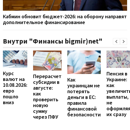
Кабмин обновит бюджет-2026: на оборону направят
дополнительное финансирование
Внутри "Финансы bigmir)net"
Курс
Пенсия в
Перерасчет
валют на
Украине:
Как
субсидии в
10.08.2026:
как
украинцам не
августе:
евро
увеличит
потерять
как
пошло
выплаты,
деньги в ЕС:
проверить
вниз
не
правила
новую
оформля
финансовой
сумму
их сразу
безопасности
через ПФУ