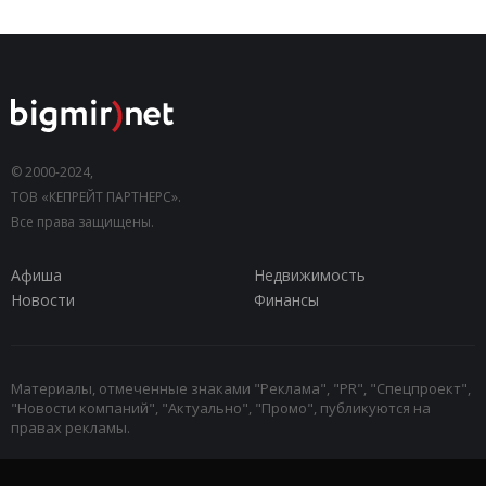
© 2000-2024,
ТОВ «КЕПРЕЙТ ПАРТНЕРС».
Все права защищены.
Афиша
Недвижимость
Новости
Финансы
Материалы, отмеченные знаками "Реклама", "PR", "Спецпроект",
"Новости компаний", "Актуально", "Промо", публикуются на
правах рекламы.