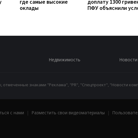
у
где самые высокие
доплату 1300 гривен
оклады
ПФУ объяснили усл
Недвижимость
Новости
 отмеченные знаками "Реклама", "PR", "Спецпроект", "Новости комп
ться с нами
|
Разместить свои видеоматериалы
|
Пользовате