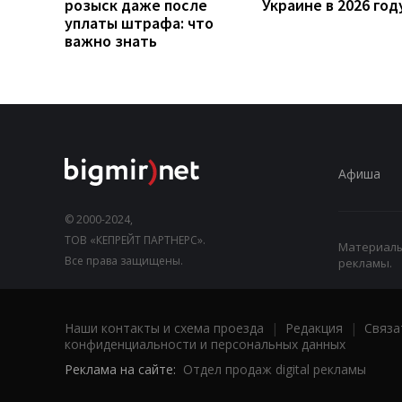
розыск даже после
Украине в 2026 год
уплаты штрафа: что
важно знать
Афиша
© 2000-2024,
ТОВ «КЕПРЕЙТ ПАРТНЕРС».
Материалы,
Все права защищены.
рекламы.
Наши контакты и схема проезда
|
Редакция
|
Связа
конфиденциальности и персональных данных
Реклама на сайте:
Отдел продаж digital рекламы