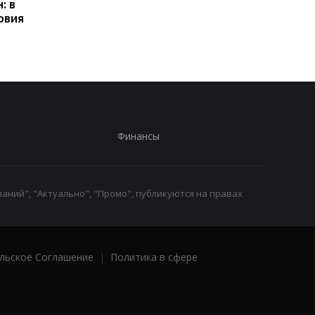
: в
получать выплаты
какие операции мог
овия
заблокировать карт
Финансы
аний", "Актуально", "Промо", публикуются на правах
льское Соглашение
|
Политика в сфере