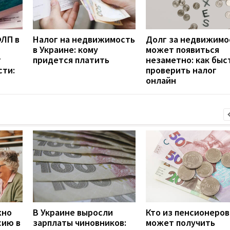
ЛП в
Налог на недвижимость
Долг за недвижимо
в Украине: кому
может появиться
т
придется платить
незаметно: как быс
сти:
проверить налог
онлайн
жно
В Украине выросли
Кто из пенсионеров
сию в
зарплаты чиновников:
может получить