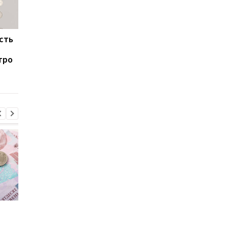
сть
4 тысячи гривен налога
У украинцев могут
в месяц: кого затронут
удерживать до 50%
тро
новые правила для
зарплаты: кого это
владельцев авто
касается и в каких
случаях
Пенсии для украинцев в
Банки усилили
Польше: кто может
контроль переводов: