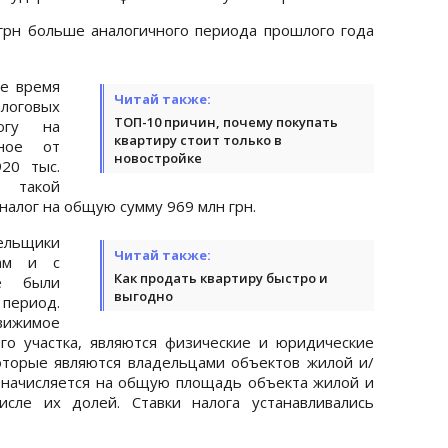
 грн больше аналогичного периода прошлого года
е время
Читай также:
логовых
ТОП-10 причин, почему покупать
огу на
квартиру стоит только в
чное от
новостройке
20 тыс.
в такой
налог на общую сумму 969 млн грн.
ельщики
Читай также:
кам и с
Как продать квартиру быстро и
ые были
выгодно
 период.
вижимое
го участка, являются физические и юридические
оторые являются владельцами объектов жилой и/
 начисляется на общую площадь объекта жилой и
сле их долей. Ставки налога устанавливались