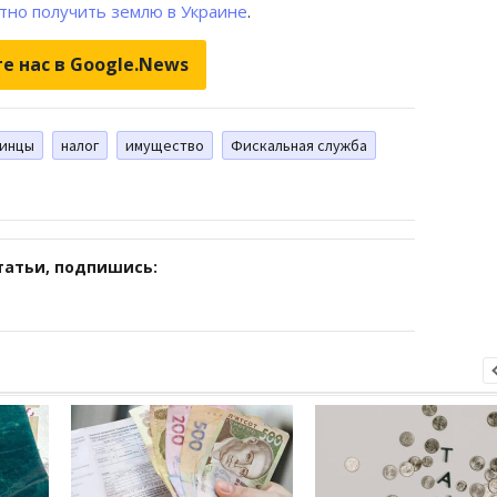
атно получить землю в Украине
.
е нас в Google.News
аинцы
налог
имущество
Фискальная служба
татьи, подпишись: