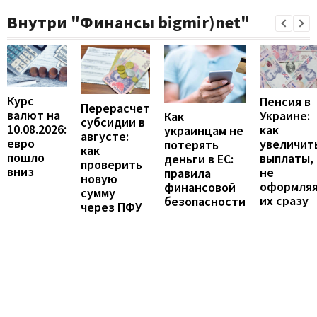
Внутри "Финансы bigmir)net"
Курс
Пенсия в
Перерасчет
валют на
Украине:
Как
субсидии в
10.08.2026:
как
украинцам не
августе:
евро
увеличит
потерять
как
пошло
выплаты,
деньги в ЕС:
проверить
вниз
не
правила
новую
оформля
финансовой
сумму
их сразу
безопасности
через ПФУ