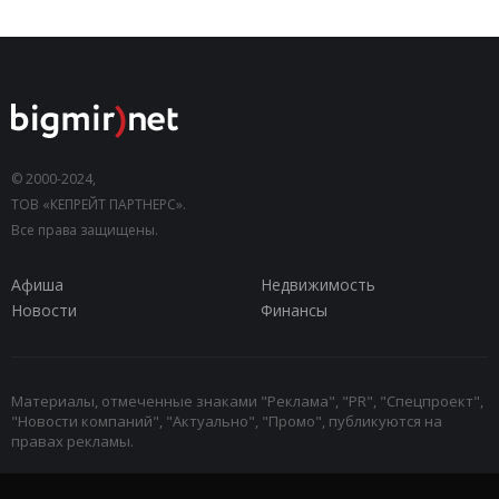
© 2000-2024,
ТОВ «КЕПРЕЙТ ПАРТНЕРС».
Все права защищены.
Афиша
Недвижимость
Новости
Финансы
Материалы, отмеченные знаками "Реклама", "PR", "Спецпроект",
"Новости компаний", "Актуально", "Промо", публикуются на
правах рекламы.