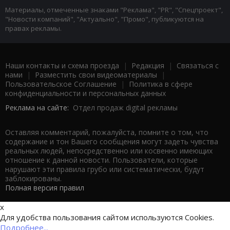
Материалы, отмеченные знаками "Реклама", "PR", "Спецпроект",
"Новости компаний", "Актуально", "Промо", публикуются на
правах рекламы.
Наши контакты и схема проезда
|
Редакция
|
Связаться с
нами
|
Разместить свои видеоматериалы
|
Пользовательское Соглашение
|
Политика в сфере
конфиденциальности и персональных данных
Реклама на сайте:
Отдел продаж digital рекламы
Оставляя комментарий, пожалуйста, помните о том, что
содержание и тон Вашего сообщения могут задеть чувства
реальных людей, непосредственно или косвенно имеющих
отношение к данной новости. Пользователи, которые
нарушают эти правила грубо или систематически, будут
заблокированы.
Полная версия правил
x
Для удобства пользования сайтом используются Cookies.
Подробнее...