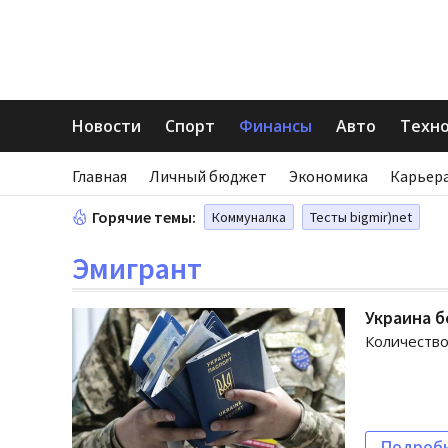
Новости
Спорт
Финансы
Авто
Техн
Главная
Личный бюджет
Экономика
Карьера
Горячие темы:
Коммуналка
Тесты bigmir)net
Эмигрант
Украина б
Количество
Подроб