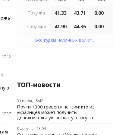
41.33
43.71
0.00
Покупка
дежь
41.90
44.36
0.00
Продажа
Все курсы наличных валют...
 17:12
ют
ТОП-новости
ну в
31 июля, 15:42
Почти 1300 гривен к пенсии: кто из
украинцев может получить
 17:37
дополнительную выплату в августе
3 августа, 13:04
там
Фальшивые деньги в Украине: какие