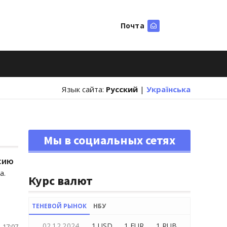
Почта
Искать
Язык сайта:
Русский
|
Українська
Мы в социальных сетях
сию
а.
Курс валют
ТЕНЕВОЙ РЫНОК
НБУ
02.12.2024
1 USD
1 EUR
1 RUB
 17:07