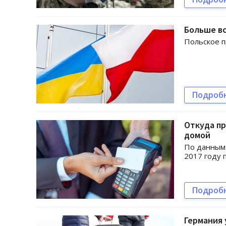
Больше в
Польское п
Подроб
Откуда пр
домой
По данным 
2017 году 
Подроб
Германия 