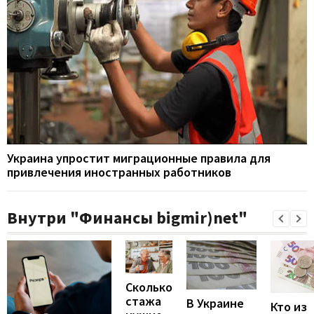
Украина упростит миграционные правила для
привлечения иностранных работников
Внутри "Финансы bigmir)net"
Сколько
стажа
В Украине
Кто из