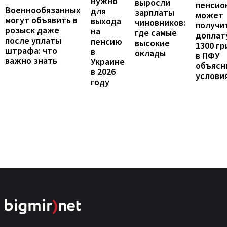
нужно
выросли
пенсио
Военнообязанных
для
зарплаты
может
могут объявить в
выхода
чиновников:
получи
розыск даже
на
где самые
доплат
после уплаты
пенсию
высокие
1300 гр
штрафа: что
в
оклады
в ПФУ
важно знать
Украине
объясн
в 2026
услови
году