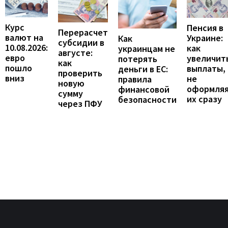
Курс
Пенсия в
Перерасчет
валют на
Украине:
Как
субсидии в
10.08.2026:
как
украинцам не
августе:
евро
увеличит
потерять
как
пошло
выплаты,
деньги в ЕС:
проверить
вниз
не
правила
новую
оформля
финансовой
сумму
их сразу
безопасности
через ПФУ