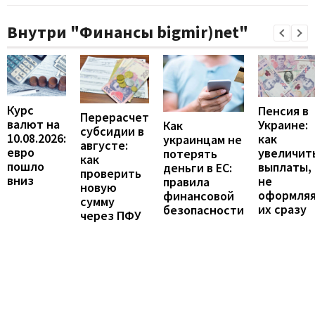
Внутри "Финансы bigmir)net"
Курс
Пенсия в
Перерасчет
валют на
Украине:
Как
субсидии в
10.08.2026:
как
украинцам не
августе:
евро
увеличит
потерять
как
пошло
выплаты,
деньги в ЕС:
проверить
вниз
не
правила
новую
оформля
финансовой
сумму
их сразу
безопасности
через ПФУ