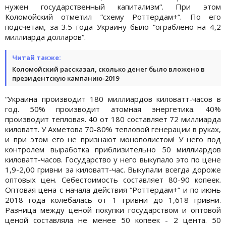
нужен государственный капитализм“. При этом
Коломойский отметил “схему Роттердам+“. По его
подсчетам, за 3.5 года Украину было “ограблено на 4,2
миллиарда долларов“.
Читай также:
Коломойский рассказал, сколько денег было вложено в
президентскую кампанию-2019
“Украина производит 180 миллиардов киловатт-часов в
год. 50% производит атомная энергетика. 40%
производит тепловая. 40 от 180 составляет 72 миллиарда
киловатт. У Ахметова 70-80% тепловой генерации в руках,
и при этом его не признают монополистом! У него под
контролем выработка приблизительно 50 миллиардов
киловатт-часов. Государство у него выкупало это по цене
1,9-2,00 гривни за киловатт-час. Выкупали всегда дороже
оптовых цен. Себестоимость составляет 80-90 копеек.
Оптовая цена с начала действия “Роттердам+“ и по июнь
2018 года колебалась от 1 гривни до 1,618 гривни.
Разница между ценой покупки государством и оптовой
ценой составляла не менее 50 копеек - 2 цента. 50