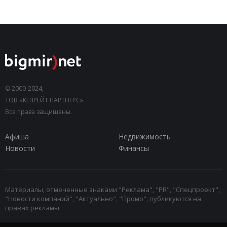
© 2000-2024,
ТОВ «КЕПРЕЙТ ПАРТНЕРС».
Все права защищены.
Афиша
Недвижимость
Новости
Финансы
Материалы, отмеченные знаками "Реклама", "PR", "Спецпроект",
"Новости компаний", "Актуально", "Промо", публикуются на
правах рекламы.