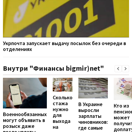
Укрпочта запускает выдачу посылок без очереди в
отделениях
Внутри "Финансы bigmir)net"
Сколько
стажа
В Украине
Кто из
нужно
выросли
пенсио
Военнообязанных
для
зарплаты
может
могут объявить в
выхода
чиновников:
получи
розыск даже
на
где самые
доплат
после уплаты