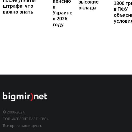
пенсию
высокие
1300 гр
штрафа: что
в
оклады
в ПФУ
важно знать
Украине
объясн
в 2026
услови
году
© 2000-2024,
ТОВ «КЕПРЕЙТ ПАРТНЕРС».
Все права защищены.