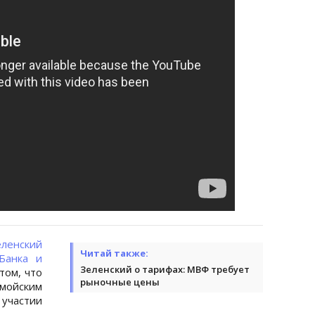
еленский
Читай также:
Банка и
Зеленский о тарифах: МВФ требует
том, что
рыночные цены
ойским
частии