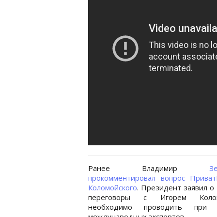
Ранее Владимир
З
прокомментировал вопрос Приват
Коломойского
. Президент заявил о 
переговоры с Игорем Колом
необходимо проводить при у
международных экспертов.