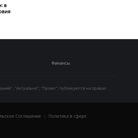
: в
получать выплаты
какие операции мог
овия
заблокировать карт
Финансы
аний", "Актуально", "Промо", публикуются на правах
льское Соглашение
|
Политика в сфере