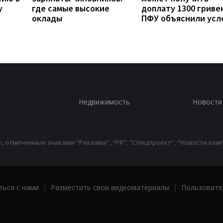
у
где самые высокие
доплату 1300 гривен
оклады
ПФУ объяснили усл
Недвижимость
Новости
 отмеченные знаками "Реклама", "PR", "Спецпроект", "Новости комп
ться с нами
|
Разместить свои видеоматериалы
|
Пользовате