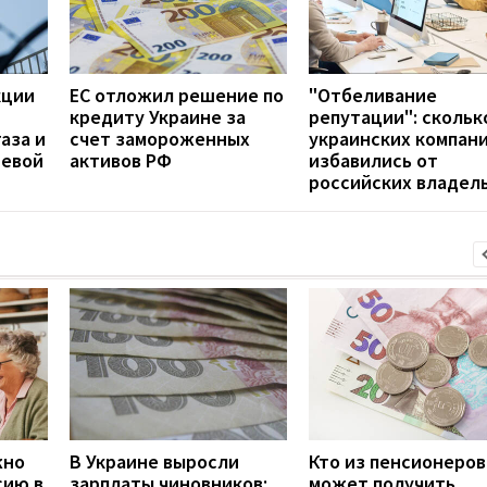
кции
ЕС отложил решение по
"Отбеливание
кредиту Украине за
репутации": скольк
аза и
счет замороженных
украинских компан
невой
активов РФ
избавились от
российских владел
жно
В Украине выросли
Кто из пенсионеров
сию в
зарплаты чиновников:
может получить