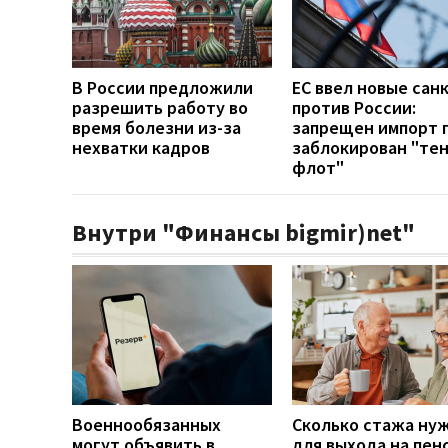
В России предложили
ЕС ввел новые сан
разрешить работу во
против России:
время болезни из-за
запрещен импорт г
нехватки кадров
заблокирован "те
флот"
Внутри "Финансы bigmir)net"
Военнообязанных
Сколько стажа ну
могут объявить в
для выхода на пен