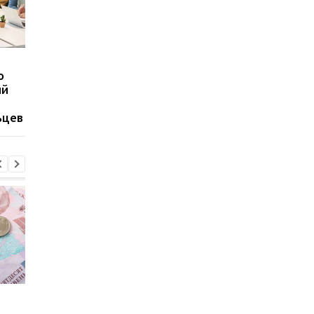
США и РФ обсуждают
Зеленский ответил 
о
энергетические
петицию о
ий
соглашения на фоне
декриминализации
переговоров по войне
порно в Украине
ьцев
Пенсии для украинцев в
Банки усилили
Польше: кто может
контроль переводов: