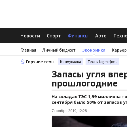
Новости
Спорт
Финансы
Авто
Техн
Главная
Личный бюджет
Экономика
Карьер
Горячие темы:
Коммуналка
Тесты bigmir)net
Запасы угля вп
прошлогодние
На складах ТЭС 1,99 миллиона то
сентября было 50% от запасов у
7 ноября 2019, 12:28