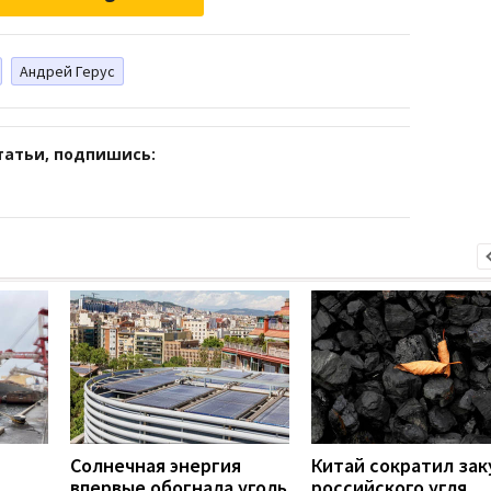
Андрей Герус
татьи, подпишись:
Солнечная энергия
Китай сократил зак
впервые обогнала уголь
российского угля