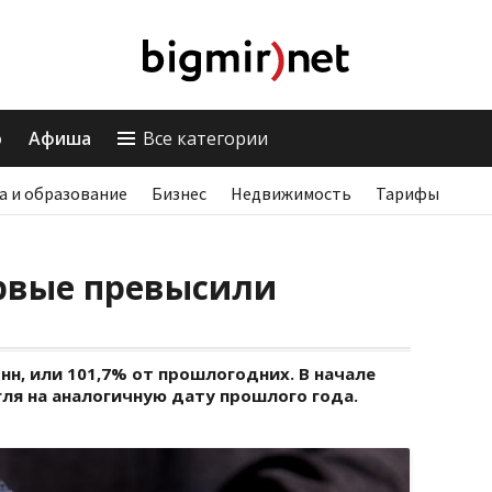
о
Афиша
Все категории
а и образование
Бизнес
Недвижимость
Тарифы
ервые превысили
нн, или 101,7% от прошлогодних. В начале
гля на аналогичную дату прошлого года.