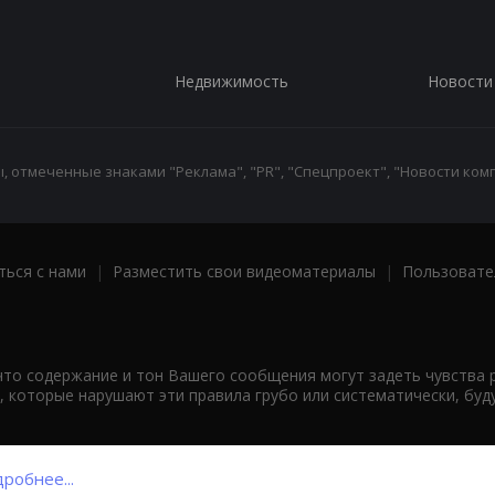
Недвижимость
Новости
 отмеченные знаками "Реклама", "PR", "Спецпроект", "Новости комп
ться с нами
|
Разместить свои видеоматериалы
|
Пользовате
что содержание и тон Вашего сообщения могут задеть чувства 
 которые нарушают эти правила грубо или систематически, буд
робнее...