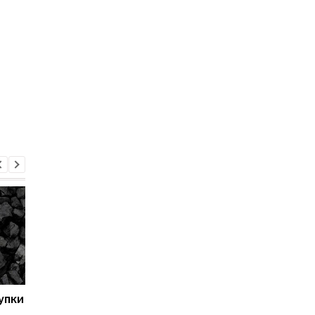
упки
ООН виплатила
Субсидия на отоплен
украинцам 1 млрд
кто может получить