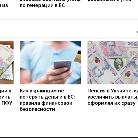
 из
по генерации в ЕС
дии в
Как украинцам не
Пенсия в Украине: к
рить
потерять деньги в ЕС:
увеличить выплаты,
з ПФУ
правила финансовой
оформляя их сразу
безопасности