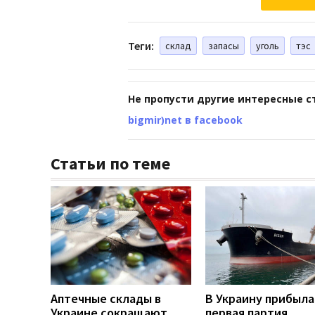
Теги:
склад
запасы
уголь
тэс
Не пропусти другие интересные с
bigmir)net в facebook
Статьи по теме
Аптечные склады в
В Украину прибыла
Украине сокращают
первая партия