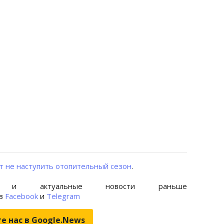
т не наступить отопительный сезон
.
 и актуальные новости раньше
 в
Facebook
и
Telegram
е нас в Google.News