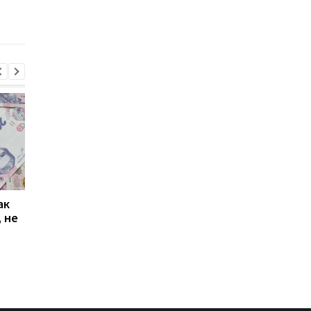
гривен на уголь и дрова
21 тысячи гривен
ак
Проезд по 30 грн в
Выплата 3100 грн ко
 не
Киеве: почему
Дню Независимости
работники с низкими
кому нужно подать
зарплатами уходят с
заявление в ПФУ
работы