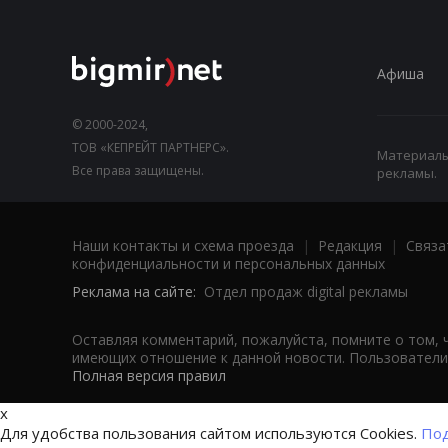
Афиша
© 2000-2024,
ТОВ «КЕПРЕЙТ ПАРТНЕРС».
Материалы,
Все права защищены.
рекламы.
Наши контакты и схема проезда
|
Редакция
|
Связа
конфиденциальности и персональных данных
Реклама на сайте:
Отдел продаж digital рекламы
Оставляя комментарий, пожалуйста, помните о том, 
имеющих отношение к данной новости. Пользователи,
Полная версия правил
x
Для удобства пользования сайтом используются Cookies.
Под