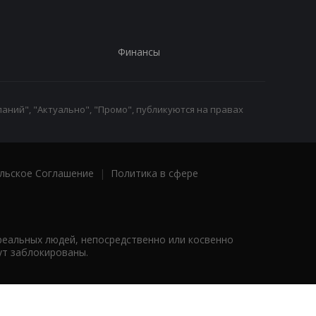
Финансы
аний", "Актуально", "Промо", публикуются на правах
льское Соглашение
|
Политика в сфере
реальных людей, непосредственно или косвенно
ут заблокированы.