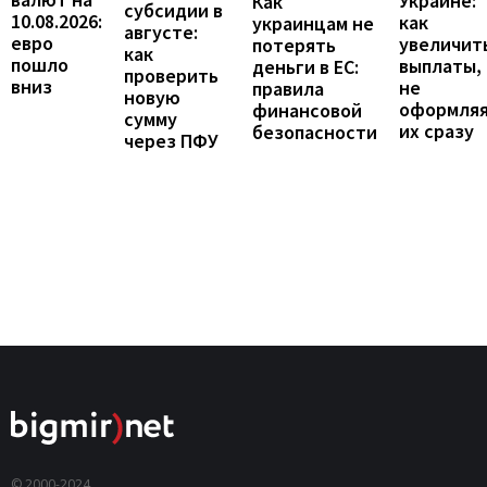
Украине:
Как
субсидии в
10.08.2026:
как
украинцам не
августе:
евро
увеличит
потерять
как
пошло
выплаты,
деньги в ЕС:
проверить
вниз
не
правила
новую
оформля
финансовой
сумму
их сразу
безопасности
через ПФУ
© 2000-2024,