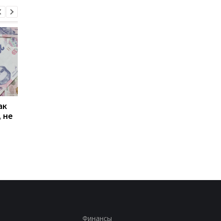
ак
Проезд по 30 грн в
Выплата 3100 грн ко
 не
Киеве: почему
Дню Независимости
работники с низкими
кому нужно подать
зарплатами уходят с
заявление в ПФУ
работы
Финансы