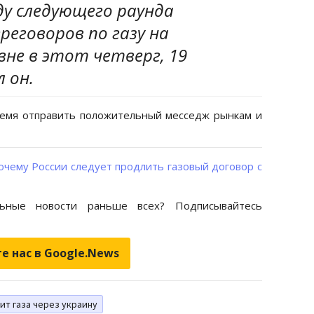
ду следующего раунда
еговоров по газу на
не в этот четверг, 19
л он.
емя отправить положительный месседж рынкам и
почему России следует продлить газовый договор с
ьные новости раньше всех? Подписывайтесь
е нас в Google.News
ит газа через украину