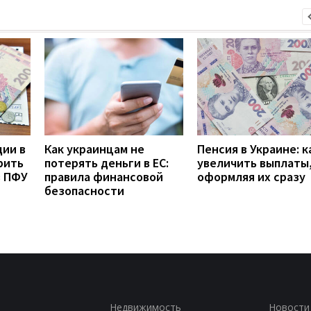
дии в
Как украинцам не
Пенсия в Украине: к
рить
потерять деньги в ЕС:
увеличить выплаты,
з ПФУ
правила финансовой
оформляя их сразу
безопасности
Недвижимость
Новости