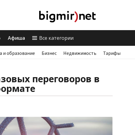
о
Афиша
Все категории
а и образование
Бизнес
Недвижимость
Тарифы
азовых переговоров в
формате