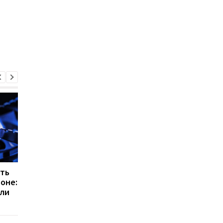
ить
Цифровой учет газа в
Цена на газ для
зоне:
Украине: как изменится
населения в апреле
ли
передача показаний
2026 года