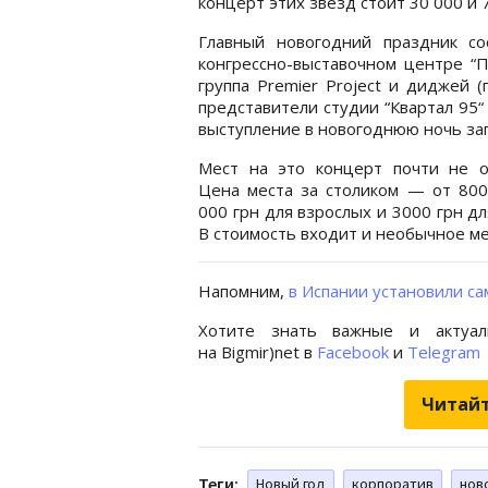
концерт этих звезд стоит 30 000 и 
Главный новогодний праздник со
конгрессно-выставочном центре “П
группа Premier Project и диджей (
представители студии “Квартал 95“
выступление в новогоднюю ночь зап
Мест на это концерт почти не ос
Цена места за столиком — от 800
000 грн для взрослых и 3000 грн дл
В стоимость входит и необычное м
Напомним,
в Испании установили са
Хотите знать важные и актуал
на Bigmir)net в
Facebook
и
Telegram
Читайт
Теги:
Новый год
корпоратив
нов