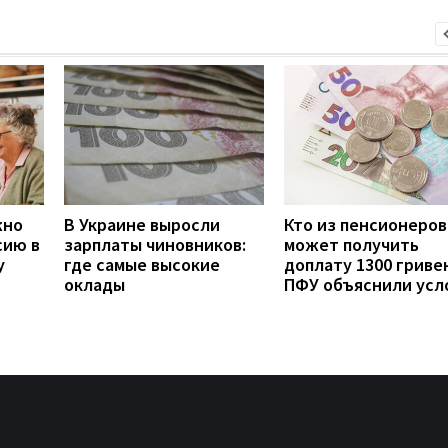
жно
В Украине выросли
Кто из пенсионеров
сию в
зарплаты чиновников:
может получить
у
где самые высокие
доплату 1300 гривен
оклады
ПФУ объяснили усл