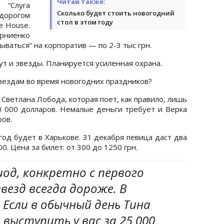
Читай также:
 “Слуга
Сколько будет стоить новогодний
дорогом
стол в этом году
e House.
рниенко
ываться“ на корпоратив — по 2-3 тыс грн.
ут и звезды. Планируется усиленная охрана.
вездам во время новогодних праздников?
Светлана Лобода, которая поет, как правило, лишь
 000 долларов. Немалые деньги требует и Верка
ов.
год будет в Харькове. 31 декабря певица даст два
00. Цена за билет: от 300 до 1250 грн.
иод, конкретно с первого
звезд всегда дороже. В
 Если в обычный день Тина
 выступить у вас за 25 000