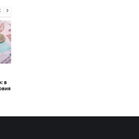
Пенсии для украинцев в
Банки усилили
Польше: кто может
контроль переводов:
: в
получать выплаты
какие операции мог
овия
заблокировать карт