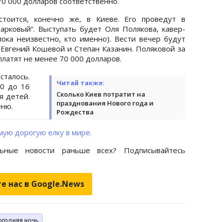
70 000 долларов соответственно.
стоится, конечно же, в Киеве. Его проведут в
арковый“. Выступать будет Оля Полякова, кавер-
пока неизвестно, кто именно). Вести вечер будут
 Евгений Кошевой и Степан Казанин. Поляковой за
латят не менее 70 000 долларов.
талось.
Читай также:
0 до 16
Сколько Киев потратит на
я детей.
празднования Нового года и
еню.
Рождества
мую дорогую елку в мире.
ьные новости раньше всех? Подписывайтесь
е нас в Google.News
огодняя ночь