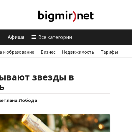
о
Афиша
Все категории
а и образование
Бизнес
Недвижимость
Тарифы
тывают звезды в
ь
Светлана Лобода