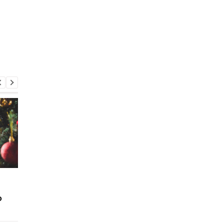
Сколько людей
Где в Киеве сдать ел
нарушило
на утилизацию: отв
о
комендантский час в
новогоднюю ночь