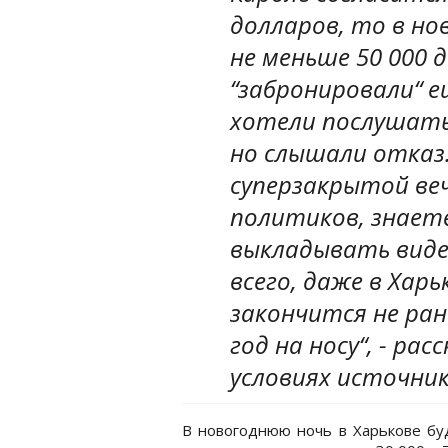
долларов, то в но
не меньше 50 000 
“забронировали“ е
хотели послушать
но слышали отказ.
суперзакрытой веч
политиков, знаете
выкладывать видео
всего, даже в Хар
закончится не ран
год на носу“, - р
условиях источник
В новогоднюю ночь в Харькове бу