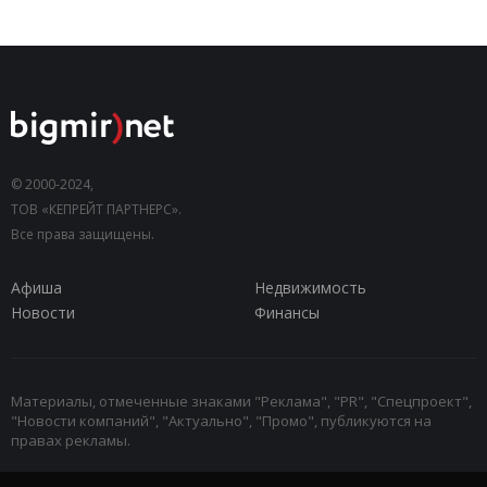
© 2000-2024,
ТОВ «КЕПРЕЙТ ПАРТНЕРС».
Все права защищены.
Афиша
Недвижимость
Новости
Финансы
Материалы, отмеченные знаками "Реклама", "PR", "Спецпроект",
"Новости компаний", "Актуально", "Промо", публикуются на
правах рекламы.