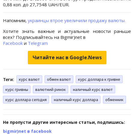
0,88 коп. до 27,7548 UAH/EUR.
Напомним,
украинцы втрое увеличили продажу валюты.
Хотите знать важные и актуальные новости раньше
всех? Подписывайтесь на Bigmir)net в
Facebook
и
Telegram
Читайте нас в Google.News
Теги:
курс валют
обмен валют
курс доллара к гривне
курс гривны
валютний ринок
наличный курс валют
курс доллара сегодня
наличный курс доллара
обменник
Не пропусти другие интересные статьи, подпишись:
bigmir)net в facebook