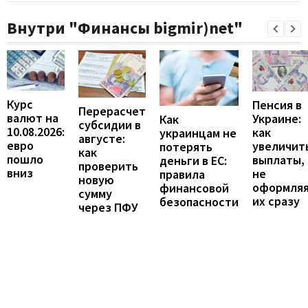
Внутри "Финансы bigmir)net"
Курс
Пенсия в
Перерасчет
валют на
Украине:
Как
субсидии в
10.08.2026:
как
украинцам не
августе:
евро
увеличит
потерять
как
пошло
выплаты,
деньги в ЕС:
проверить
вниз
не
правила
новую
оформля
финансовой
сумму
их сразу
безопасности
через ПФУ