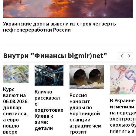
Украинские дроны вывели из строя четверть
нефтепереработки России
Внутри "Финансы bigmir)net"
Курс
Кличко
валют на
Россия
рассказал
В Украине
06.08.2026:
наносит
о
изменили
доллар
удары по
подготовке
на переда
снизился,
Бортницкой
Киева к
электроэн
а евро
станции
зиме:
сколько б
пошло
аэрации: чем
детали
платить в
вверх
грозит