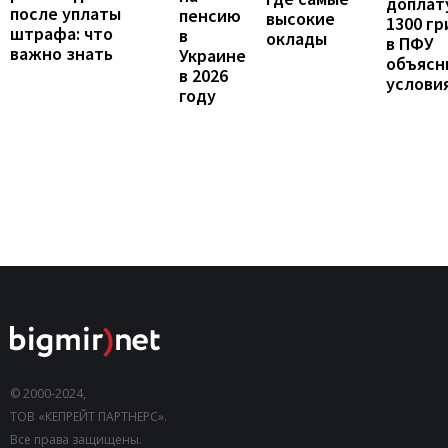
доплат
после уплаты
пенсию
высокие
1300 гр
штрафа: что
в
оклады
в ПФУ
важно знать
Украине
объясн
в 2026
услови
году
© 2000-2024,
ТОВ «КЕПРЕЙТ ПАРТНЕРС».
Все права защищены.