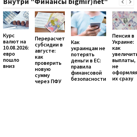
Внутри "Финансы bigmir)net"
Курс
Пенсия в
Перерасчет
валют на
Украине:
Как
субсидии в
10.08.2026:
как
украинцам не
августе:
евро
увеличит
потерять
как
пошло
выплаты,
деньги в ЕС:
проверить
вниз
не
правила
новую
оформля
финансовой
сумму
их сразу
безопасности
через ПФУ