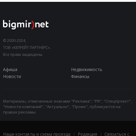
© 2000-2024,
ТОВ «КЕПРЕЙТ ПАРТНЕРС».
Все права защищены.
Афиша
Недвижимость
Новости
Финансы
Материалы, отмеченные знаками "Реклама", "PR", "Спецпроект",
"Новости компаний", "Актуально", "Промо", публикуются на
правах рекламы.
Наши контакты и схема проезда
|
Редакция
|
Связаться с