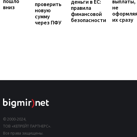
пошло
выплаты,
деньги в ЕС:
проверить
вниз
не
правила
новую
оформля
финансовой
сумму
их сразу
безопасности
через ПФУ
© 2000-2024,
ТОВ «КЕПРЕЙТ ПАРТНЕРС».
Все права защищены.