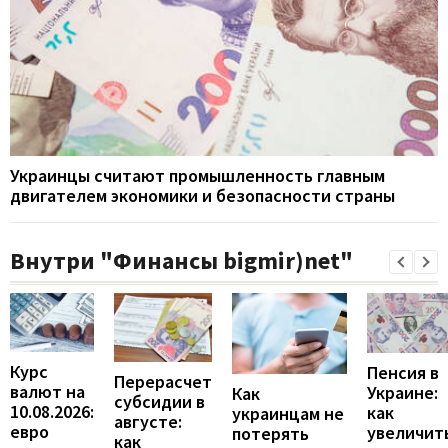
Украинцы считают промышленность главным
двигателем экономики и безопасности страны
Внутри "Финансы bigmir)net"
Курс
Пенсия в
Перерасчет
валют на
Украине:
Как
субсидии в
10.08.2026:
как
украинцам не
августе:
евро
увеличит
потерять
как