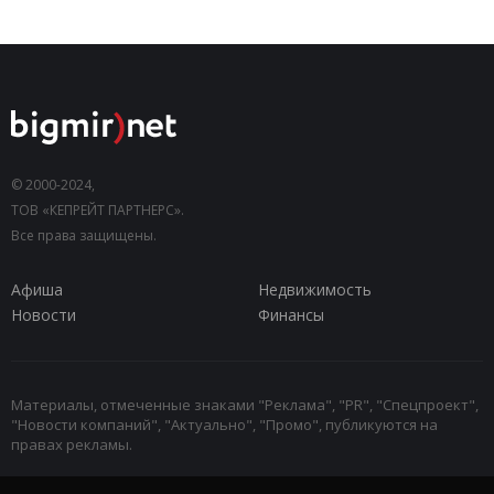
© 2000-2024,
ТОВ «КЕПРЕЙТ ПАРТНЕРС».
Все права защищены.
Афиша
Недвижимость
Новости
Финансы
Материалы, отмеченные знаками "Реклама", "PR", "Спецпроект",
"Новости компаний", "Актуально", "Промо", публикуются на
правах рекламы.