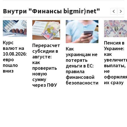
Внутри "Финансы bigmir)net"
Курс
Пенсия в
Перерасчет
валют на
Украине:
Как
субсидии в
10.08.2026:
как
украинцам не
августе:
евро
увеличит
потерять
как
пошло
выплаты,
деньги в ЕС:
проверить
вниз
не
правила
новую
оформля
финансовой
сумму
их сразу
безопасности
через ПФУ