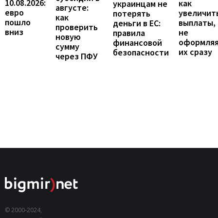
10.08.2026:
как
украинцам не
августе:
евро
увеличит
потерять
как
пошло
выплаты,
деньги в ЕС:
проверить
вниз
не
правила
новую
оформля
финансовой
сумму
их сразу
безопасности
через ПФУ
© 2000-2024,