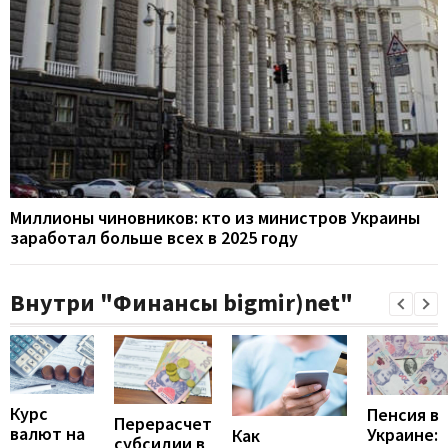
Миллионы чиновников: кто из министров Украины
заработал больше всех в 2025 году
Внутри "Финансы bigmir)net"
Курс
Пенсия в
Перерасчет
валют на
Украине:
Как
субсидии в