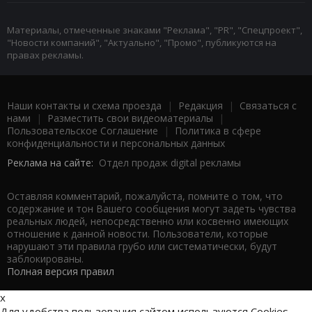
Материалы, отмеченные знаками "Реклама", "PR", "Спецпроект",
"Новости компаний", "Актуально", "Промо", публикуются на
правах рекламы.
Наши контакты и схема проезда
|
Редакция
|
Связаться с
нами
|
Разместить свои видеоматериалы
|
Пользовательское Соглашение
|
Политика в сфере
конфиденциальности и персональных данных
Реклама на сайте:
Отдел продаж digital рекламы
Оставляя комментарий, пожалуйста, помните о том, что
содержание и тон Вашего сообщения могут задеть чувства
реальных людей, непосредственно или косвенно имеющих
отношение к данной новости. Пользователи, которые
нарушают эти правила грубо или систематически, будут
заблокированы.
Полная версия правил
x
Для удобства пользования сайтом используются Cookies.