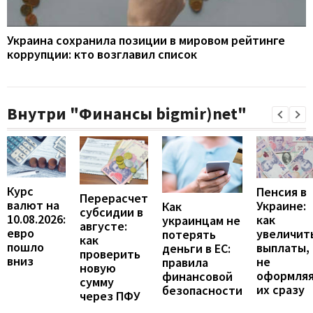
Украина сохранила позиции в мировом рейтинге
коррупции: кто возглавил список
Внутри "Финансы bigmir)net"
Курс
Пенсия в
Перерасчет
валют на
Украине:
Как
субсидии в
10.08.2026:
как
украинцам не
августе:
евро
увеличит
потерять
как
пошло
выплаты,
деньги в ЕС:
проверить
вниз
не
правила
новую
оформля
финансовой
сумму
их сразу
безопасности
через ПФУ