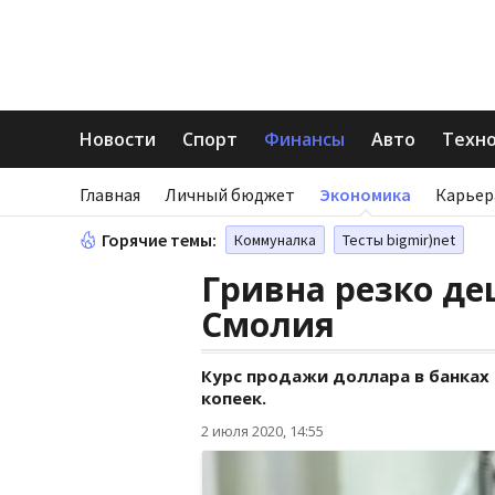
Новости
Спорт
Финансы
Авто
Техн
Главная
Личный бюджет
Экономика
Карьер
Горячие темы:
Коммуналка
Тесты bigmir)net
Гривна резко де
Смолия
Курс продажи доллара в банках 
копеек.
2 июля 2020, 14:55