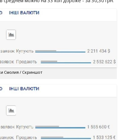
 в среднем можно на 33 коп дороже - за 30,30 грн.
ки Смолия / Скриншот