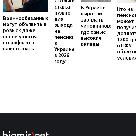
Сколько
стажа
В Украине
Кто из
нужно
выросли
пенсио
Военнообязанных
для
зарплаты
может
могут объявить в
выхода
чиновников:
получи
розыск даже
на
где самые
доплат
после уплаты
пенсию
высокие
1300 гр
штрафа: что
в
оклады
в ПФУ
важно знать
Украине
объясн
в 2026
услови
году