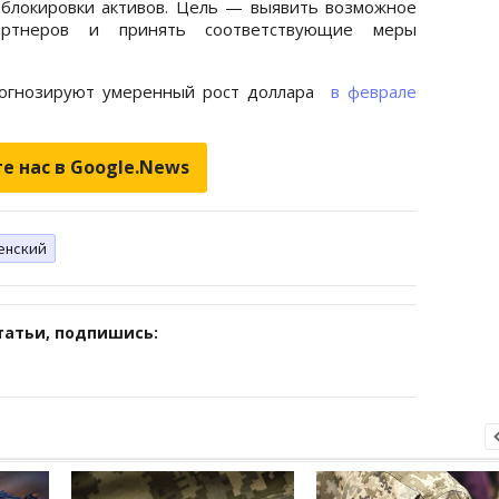
блокировки активов. Цель — выявить возможное
ртнеров и принять соответствующие меры
рогнозируют умеренный рост доллара
в феврале
е нас в Google.News
енский
татьи, подпишись: