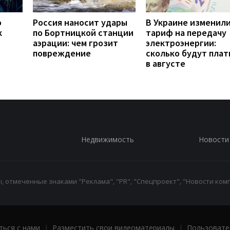
о
Россия наносит удары
В Украине изменил
к
по Бортницкой станции
тариф на передачу
аэрации: чем грозит
электроэнергии:
повреждение
сколько будут плат
в августе
Недвижимость
Новости
 отмеченные знаками "Реклама", "PR", "Спецпроект", "Новости комп
ться с нами
|
Разместить свои видеоматериалы
|
Пользовате