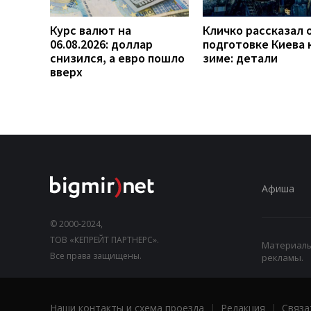
Курс валют на
Кличко рассказал 
06.08.2026: доллар
подготовке Киева 
снизился, а евро пошло
зиме: детали
вверх
Афиша
© 2000-2024,
ТОВ «КЕПРЕЙТ ПАРТНЕРС».
Материалы,
Все права защищены.
рекламы.
Наши контакты и схема проезда
|
Редакция
|
Связа