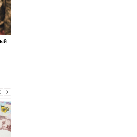
ный
Бронирование
Трамп заявил, что С
работников с сентября
предоставят Украин
2026 года: кто может
лицензию на
потерять отсрочку от
производство Patrio
мобилизации