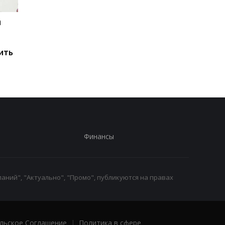
и
Мировые запасы
Остановка морского
топлива почти
коридора может
исчерпаны: эксперт
привести к снижени
ить
предупредил о рисках
производства
для Украины
железной руды
Финансы
аний", "Актуально", "Промо", публикуются на правах
льское Соглашение
|
Политика в сфере