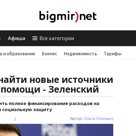
о
Афиша
Все категории
а и образование
Бизнес
Недвижимость
Тарифы
найти новые источники
помощи - Зеленский
ть полное финансирование расходов на
и социальную защиту
|
Автор:
Ольга Опенько