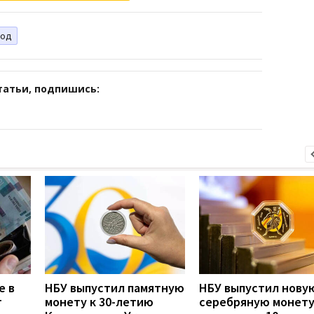
лод
татьи, подпишись:
е в
НБУ выпустил памятную
НБУ выпустил нову
т
монету к 30-летию
серебряную монет