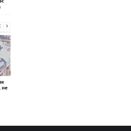
н:
главные причины
Сумской и
а
инфляции
Черниговской облас
ак
Проезд по 30 грн в
Выплата 3100 грн ко
 не
Киеве: почему
Дню Независимости
работники с низкими
кому нужно подать
зарплатами уходят с
заявление в ПФУ
работы