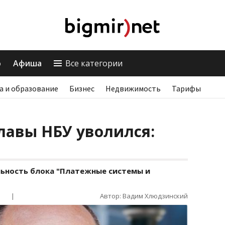
о
Афиша
Все категории
а и образование
Бизнес
Недвижимость
Тарифы
лавы НБУ уволился:
льность блока "Платежные системы и
|
Автор: Вадим Хлюдзинский