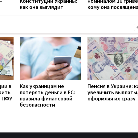
—
Конституции Украины:
номиналом 10 гриве
как она выглядит
кому она посвящен
дии в
Как украинцам не
Пенсия в Украине: к
рить
потерять деньги в ЕС:
увеличить выплаты,
з ПФУ
правила финансовой
оформляя их сразу
безопасности