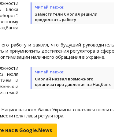
лжности
Читай также:
ь блока
Заместители Смолия решили
борот“.
продолжать работу
твенному
ацбанка
 его работу и заявил, что будущий руководитель
ть и приумножить достижения регулятора в сфере
 оптимизации наличного обращения в Украине.
лжности
Читай также:
23 июля
Смолий назвал возможного
итием и
организатора давления на Нацбанк
тежных и
истемой
т Национального банка Украины отказался вносить
местителя главы регулятора.
е нас в Google.News