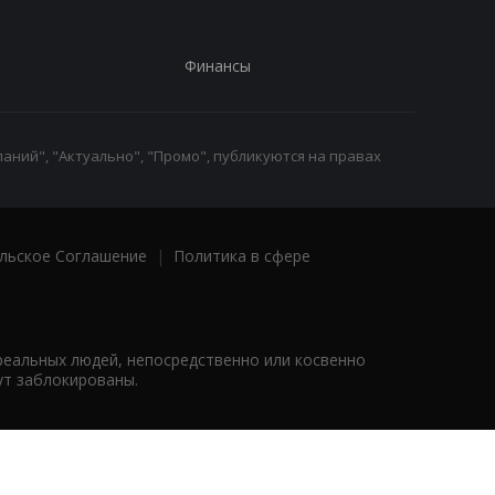
Финансы
аний", "Актуально", "Промо", публикуются на правах
льское Соглашение
|
Политика в сфере
реальных людей, непосредственно или косвенно
ут заблокированы.