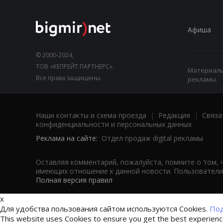
Афиша
© 2000-2024,
ТОВ «КЕПРЕЙТ ПАРТНЕРС».
Материалы,
Все права защищены.
рекламы.
Наши контакты и схема проезда
|
Редакция
|
Связа
конфиденциальности и персональных данных
Реклама на сайте:
Отдел продаж digital рекламы
Оставляя комментарий, пожалуйста, помните о том, 
имеющих отношение к данной новости. Пользователи,
Полная версия правил
x
Для удобства пользования сайтом используются Cookies.
Под
This website uses Cookies to ensure you get the best experien