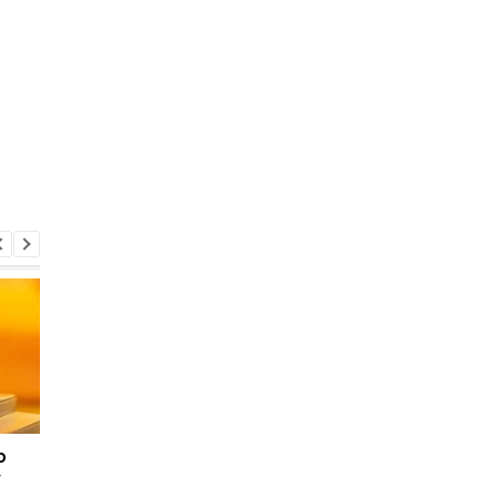
ю
Почему растут цены в
НБУ выпустил памят
у
Украине: в НБУ назвали
монеты, посвящённ