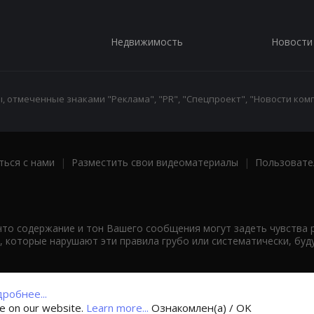
Недвижимость
Новости
 отмеченные знаками "Реклама", "PR", "Спецпроект", "Новости комп
ться с нами
|
Разместить свои видеоматериалы
|
Пользовате
что содержание и тон Вашего сообщения могут задеть чувства 
 которые нарушают эти правила грубо или систематически, буд
робнее...
ce on our website.
Learn more...
Ознакомлен(а) / OK