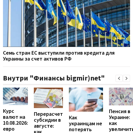
Семь стран ЕС выступили против кредита для
Украины за счет активов РФ
Внутри "Финансы bigmir)net"
Курс
Пенсия в
Перерасчет
валют на
Украине:
Как
субсидии в
10.08.2026:
как
украинцам не
августе:
евро
увеличит
потерять
как