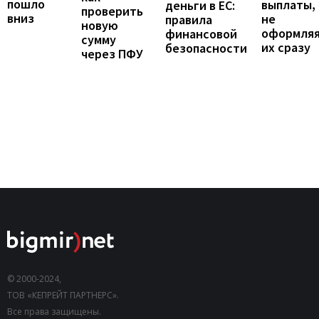
пошло
выплаты,
деньги в ЕС:
проверить
вниз
не
правила
новую
оформля
финансовой
сумму
их сразу
безопасности
через ПФУ
© 2000-2024,
ТОВ «КЕПРЕЙТ ПАРТНЕРС».
Все права защищены.