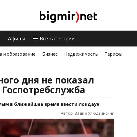
о
Афиша
Все категории
а и образование
Бизнес
Недвижимость
Тарифы
ого дня не показал
 Госпотребслужба
ым в ближайшее время ввести локдаун.
|
Автор: Вадим Хлюдзинский