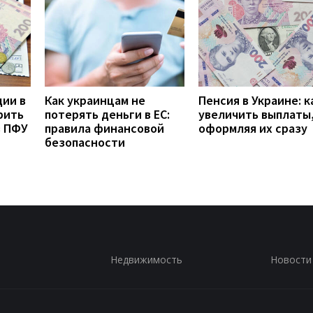
дии в
Как украинцам не
Пенсия в Украине: к
рить
потерять деньги в ЕС:
увеличить выплаты,
з ПФУ
правила финансовой
оформляя их сразу
безопасности
Недвижимость
Новости