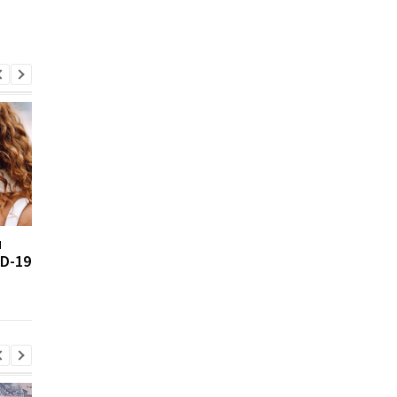
и
Правительство
Украина полностью
ID-19
продлило карантин до
перешла в "желтую"
конца августа
зону карантина