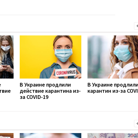
е
В Украине продлили
В Украине продлил
твие
действие карантина из-
карантин из-за COV
за COVID-19