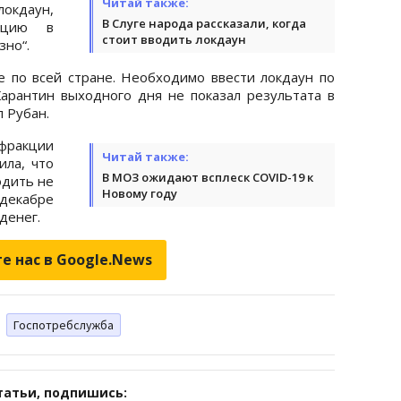
Читай также:
кдаун,
В Слуге народа рассказали, когда
уацию в
стоит вводить локдаун
зно“.
 по всей стране. Необходимо ввести локдаун по
арантин выходного дня не показал результата в
л Рубан.
фракции
Читай также:
ила, что
В МОЗ ожидают всплеск COVID-19 к
одить не
Новому году
 декабре
денег.
е нас в Google.News
Госпотребслужба
татьи, подпишись: