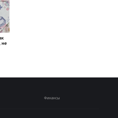
ак
Проезд по 30 грн в
Выплата 3100 грн ко
 не
Киеве: почему
Дню Независимости
работники с низкими
кому нужно подать
зарплатами уходят с
заявление в ПФУ
работы
Финансы