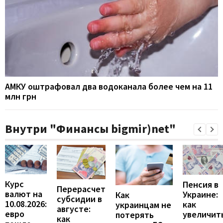
АМКУ оштрафовал два водоканала более чем на 11
млн грн
Внутри "Финансы bigmir)net"
Курс
Пенсия в
Перерасчет
валют на
Украине:
Как
субсидии в
10.08.2026:
как
украинцам не
августе:
евро
увеличит
потерять
как