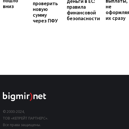
пошло
выплаты,
деньги в ЕС:
проверить
вниз
не
правила
новую
оформля
финансовой
сумму
их сразу
безопасности
через ПФУ
© 2000-2024,
ТОВ «КЕПРЕЙТ ПАРТНЕРС».
Все права защищены.