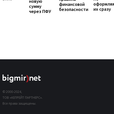
новую
оформля
финансовой
сумму
их сразу
безопасности
через ПФУ
© 2000-2024,
ТОВ «КЕПРЕЙТ ПАРТНЕРС».
Все права защищены.