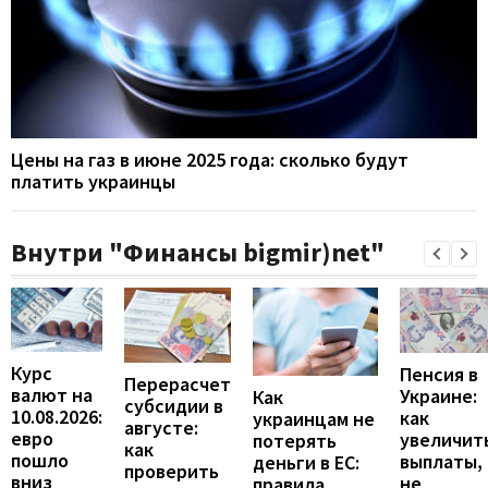
Цены на газ в июне 2025 года: сколько будут
платить украинцы
Внутри "Финансы bigmir)net"
Курс
Пенсия в
Перерасчет
валют на
Украине:
Как
субсидии в
10.08.2026:
как
украинцам не
августе:
евро
увеличит
потерять
как
пошло
выплаты,
деньги в ЕС:
проверить
вниз
не
правила