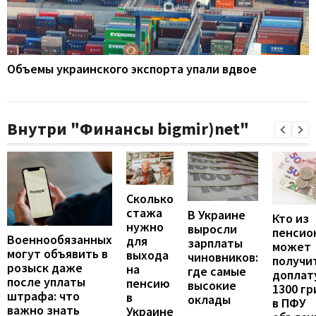
Объемы украинского экспорта упали вдвое
Внутри "Финансы bigmir)net"
Сколько
стажа
В Украине
Кто из
нужно
выросли
пенсио
Военнообязанных
для
зарплаты
может
могут объявить в
выхода
чиновников:
получи
розыск даже
на
где самые
доплат
после уплаты
пенсию
высокие
1300 гр
штрафа: что
в
оклады
в ПФУ
важно знать
Украине