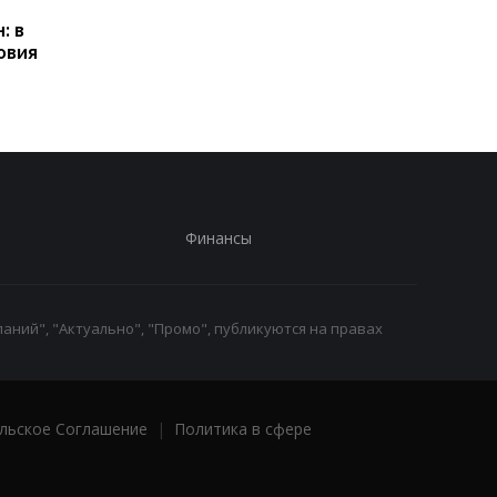
Польше: кто может
контроль переводов:
: в
получать выплаты
какие операции мог
овия
заблокировать карт
Финансы
аний", "Актуально", "Промо", публикуются на правах
льское Соглашение
|
Политика в сфере