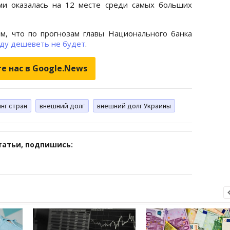
ми оказалась на 12 месте среди самых больших
м, что по прогнозам главы Национального банка
оду дешеветь не будет
.
е нас в Google.News
нг стран
внешний долг
внешний долг Украины
татьи, подпишись: