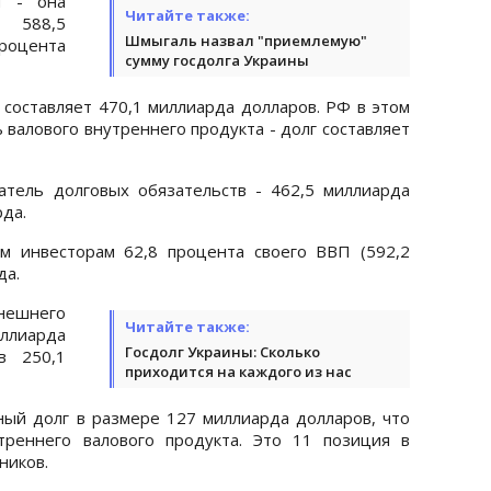
и - она
Читайте также:
 588,5
Шмыгаль назвал "приемлемую"
процента
сумму госдолга Украины
 составляет 470,1 миллиарда долларов. РФ в этом
 валового внутреннего продукта - долг составляет
атель долговых обязательств - 462,5 миллиарда
рда.
 инвесторам 62,8 процента своего ВВП (592,2
да.
ешнего
Читайте также:
иллиарда
Госдолг Украины: Сколько
в 250,1
приходится на каждого из нас
ный долг в размере 127 миллиарда долларов, что
треннего валового продукта. Это 11 позиция в
ников.