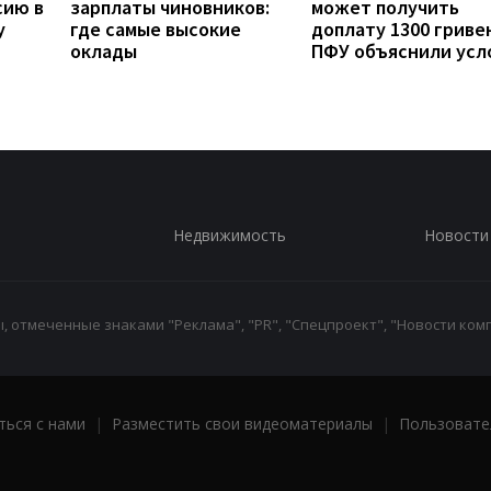
сию в
зарплаты чиновников:
может получить
у
где самые высокие
доплату 1300 гривен
оклады
ПФУ объяснили усл
Недвижимость
Новости
 отмеченные знаками "Реклама", "PR", "Спецпроект", "Новости комп
ться с нами
|
Разместить свои видеоматериалы
|
Пользовате