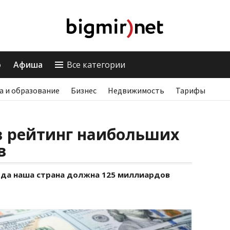
о
Афиша
Все категории
а и образование
Бизнес
Недвижимость
Тарифы
в рейтинг наибольших
в
года наша страна должна 125 миллиардов