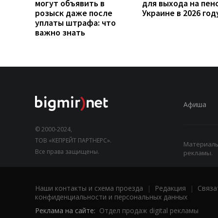
могут объявить в
для выхода на пен
розыск даже после
Украине в 2026 год
уплаты штрафа: что
важно знать
Афиша
© 2000-2024,
ТОВ «КЕПРЕЙТ ПАРТНЕРС».
Материалы,
Все права защищены.
рекламы.
Наши контакты и схема проезда
|
Редакция
|
Связа
конфиденциальности и персональных данных
Реклама на сайте:
Отдел продаж digital рекламы