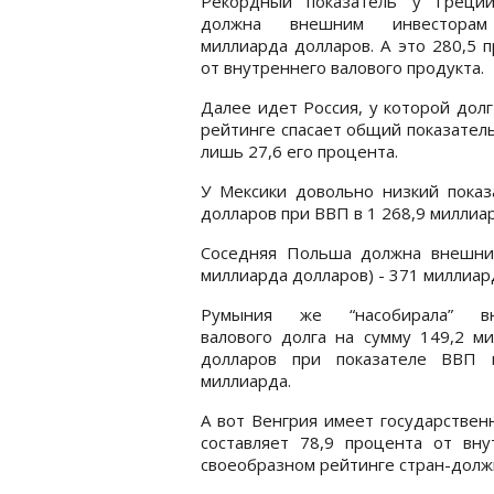
Рекордный показатель у Греци
должна внешним инвесторам
миллиарда долларов. А это 280,5 
от внутреннего валового продукта.
Далее идет Россия, у которой долг
рейтинге спасает общий показатель
лишь 27,6 его процента.
У Мексики довольно низкий показ
долларов при ВВП в 1 268,9 миллиа
Соседняя Польша должна внешним
миллиарда долларов) - 371 миллиар
Румыния же “насобирала” вн
валового долга на сумму 149,2 м
долларов при показателе ВВП 
миллиарда.
А вот Венгрия имеет государствен
составляет 78,9 процента от вну
своеобразном рейтинге стран-долж