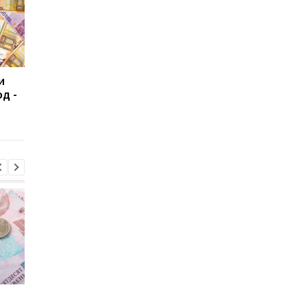
и
Первая оценка ВВП
Реальный ВВП Украи
д -
Украины за 2025 год:
в 2025 году вырастет
рост составил 2%
1,9% — прогноз НБУ
Пенсии для украинцев в
Банки усилили