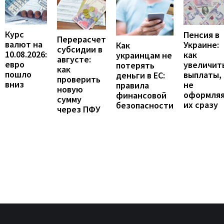
Курс
Пенсия в
Перерасчет
валют на
Украине:
Как
субсидии в
10.08.2026:
как
украинцам не
августе:
евро
увеличит
потерять
как
пошло
выплаты,
деньги в ЕС:
проверить
вниз
не
правила
новую
оформля
финансовой
сумму
их сразу
безопасности
через ПФУ