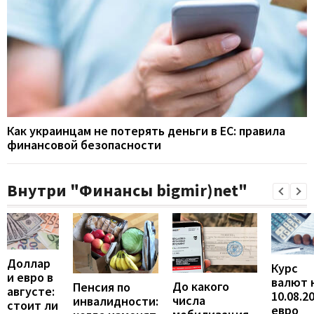
Как украинцам не потерять деньги в ЕС: правила
финансовой безопасности
Внутри "Финансы bigmir)net"
Доллар
Курс
и евро в
валют 
До какого
Пенсия по
августе:
10.08.2
числа
инвалидности:
стоит ли
евро