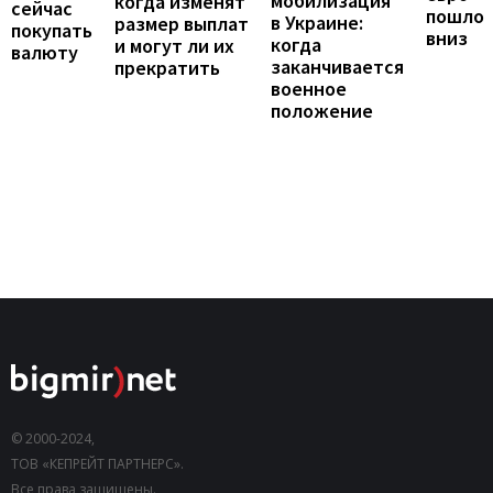
мобилизация
когда изменят
сейчас
пошло
в Украине:
размер выплат
покупать
вниз
когда
и могут ли их
валюту
заканчивается
прекратить
военное
положение
© 2000-2024,
ТОВ «КЕПРЕЙТ ПАРТНЕРС».
Все права защищены.